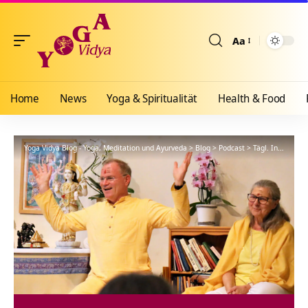
Aa
Größenänderun
Home
News
Yoga & Spiritualität
Health & Food
Yoga Vidya Blog - Yoga, Meditation und Ayurveda
>
Blog
>
Podcast
>
Tägl. Inspiration