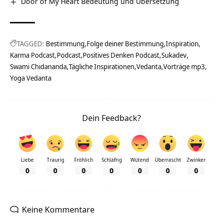
Door of My Heart Bedeutung und Übersetzung
TAGGED:
Bestimmung
Folge deiner Bestimmung
Inspiration
Karma Podcast
Podcast
Positives Denken Podcast
Sukadev
Swami Chidananda
Tägliche Inspirationen
Vedanta
Vorträge mp3
Yoga Vedanta
Dein Feedback?
Liebe
Traurig
Fröhlich
Schläfrig
Wütend
Überrascht
Zwinker
0
0
0
0
0
0
0
Keine Kommentare