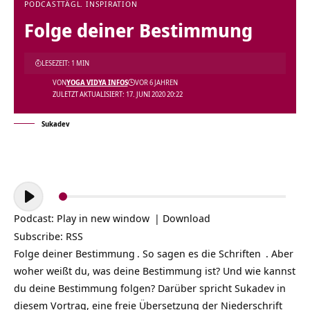
PODCAST
TÄGL. INSPIRATION
Folge deiner Bestimmung
LESEZEIT: 1 MIN
VON
YOGA VIDYA INFOS
VOR 6 JAHREN
ZULETZT AKTUALISIERT: 17. JUNI 2020 20:22
Sukadev
Audio-
Player
Podcast:
Play in new window
|
Download
Subscribe:
RSS
Folge deiner
Bestimmung
. So sagen es die
Schriften
. Aber
woher weißt du, was deine Bestimmung ist? Und wie kannst
du deine Bestimmung folgen? Darüber spricht Sukadev in
diesem Vortrag, eine freie Übersetzung der Niederschrift