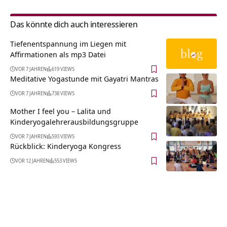
Das könnte dich auch interessieren
Tiefenentspannung im Liegen mit
Affirmationen als mp3 Datei
VOR 7 JAHREN
619 VIEWS
Meditative Yogastunde mit Gayatri Mantras
VOR 7 JAHREN
738 VIEWS
Mother I feel you – Lalita und
Kinderyogalehrerausbildungsgruppe
VOR 7 JAHREN
593 VIEWS
Rückblick: Kinderyoga Kongress
VOR 12 JAHREN
553 VIEWS