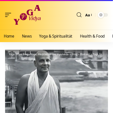
Aa
Größenänderun
Home
News
Yoga & Spiritualität
Health & Food
Yoga Vidya Blog - Yoga, Meditation und Ayurveda
>
Blog
>
Podcast
>
Tägl. Inspiration