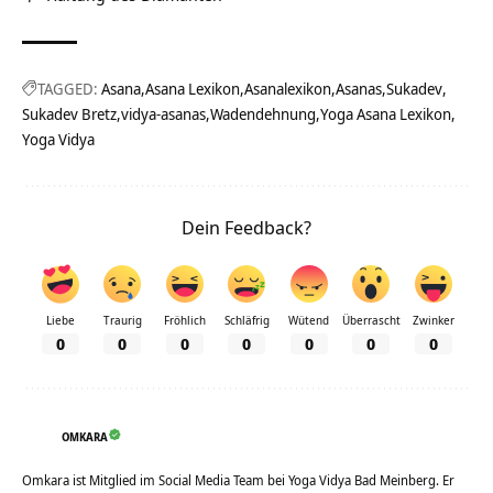
TAGGED:
Asana
Asana Lexikon
Asanalexikon
Asanas
Sukadev
Sukadev Bretz
vidya-asanas
Wadendehnung
Yoga Asana Lexikon
Yoga Vidya
Dein Feedback?
Liebe
Traurig
Fröhlich
Schläfrig
Wütend
Überrascht
Zwinker
0
0
0
0
0
0
0
OMKARA
Omkara ist Mitglied im Social Media Team bei Yoga Vidya Bad Meinberg. Er