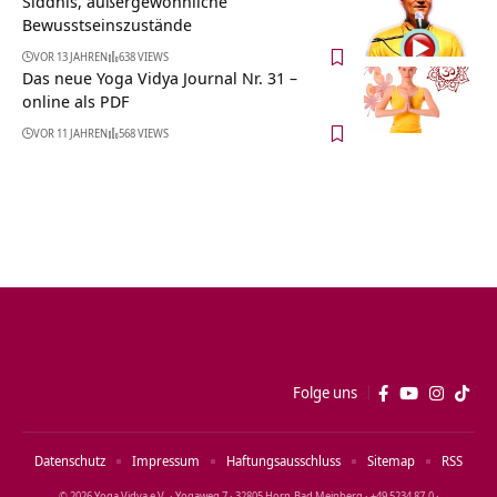
Siddhis, außergewöhnliche
Bewusstseinszustände
VOR 13 JAHREN
638 VIEWS
Das neue Yoga Vidya Journal Nr. 31 –
online als PDF
VOR 11 JAHREN
568 VIEWS
Folge uns
Datenschutz
Impressum
Haftungsausschluss
Sitemap
RSS
© 2026 Yoga Vidya e.V. · Yogaweg 7 · 32805 Horn‑Bad Meinberg · +49 5234 87‑0 ·