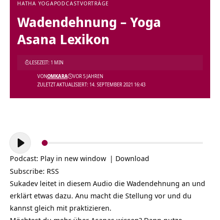
HATHA YOGA
PODCAST
VORTRÄGE
Wadendehnung – Yoga
Asana Lexikon
LESEZEIT: 1 MIN
VON
OMKARA
VOR 5 JAHREN
ZULETZT AKTUALISIERT: 14. SEPTEMBER 2021 16:43
Audio-
Player
Podcast:
Play in new window
|
Download
Subscribe:
RSS
Sukadev leitet in diesem Audio die Wadendehnung an und
erklärt etwas dazu. Anu macht die Stellung vor und du
kannst gleich mit praktizieren.