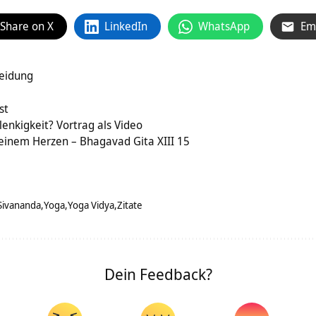
Share on X
LinkedIn
WhatsApp
Em
heidung
st
enkigkeit? Vortrag als Video
deinem Herzen – Bhagavad Gita XIII 15
Sivananda
Yoga
Yoga Vidya
Zitate
Dein Feedback?