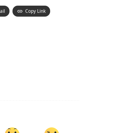
ail
Copy Link