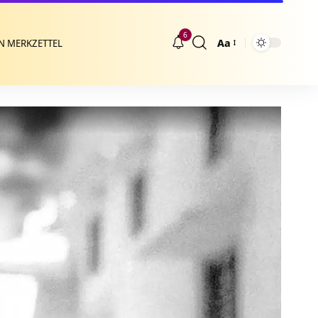
6
Aa
N MERKZETTEL
Größenänderung