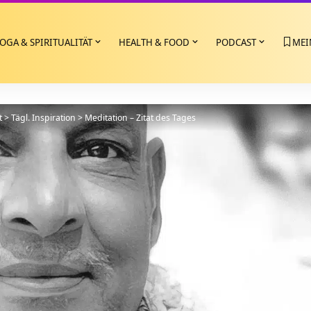
OGA & SPIRITUALITÄT
HEALTH & FOOD
PODCAST
MEI
t
>
Tägl. Inspiration
>
Meditation – Zitat des Tages