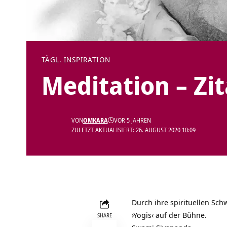
TÄGL. INSPIRATION
Meditation – Zi
VON
OMKARA
VOR 5 JAHREN
ZULETZT AKTUALISIERT: 26. AUGUST 2020 10:09
Durch ihre spirituellen Sc
›Yogis‹ auf der Bühne.
SHARE