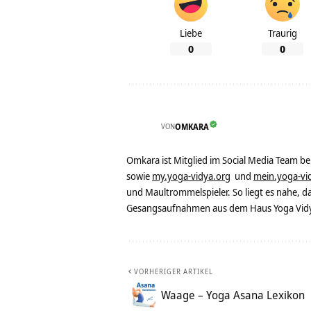
Liebe
Traurig
0
0
VON
OMKARA
Omkara ist Mitglied im Social Media Team b
sowie
my.yoga-vidya.org
und
mein.yoga-vi
und Maultrommelspieler. So liegt es nahe, 
Gesangsaufnahmen aus dem Haus Yoga Vidya
VORHERIGER ARTIKEL
Waage – Yoga Asana Lexikon