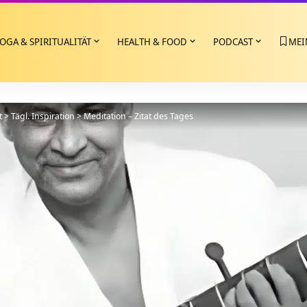
OGA & SPIRITUALITÄT
HEALTH & FOOD
PODCAST
MEI
t
>
Tägl. Inspiration
>
Meditation – Zitat des Tages