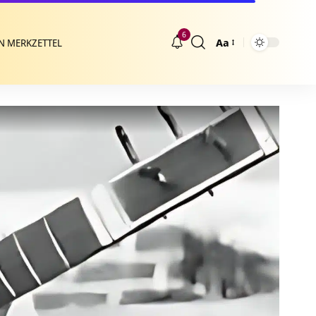
6
Aa
N MERKZETTEL
Größenänderung