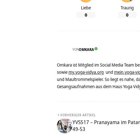
Liebe
Traurig
0
0
VON
OMKARA
Omkara ist Mitglied im Social Media Team b
sowie
my.yoga-vidya.org
und
mein.yoga-vi
und Maultrommelspieler. So liegt es nahe, 
Gesangsaufnahmen aus dem Haus Yoga Vidya
VORHERIGER ARTIKEL
YVS517 – Pranayama im Patanja
49-53