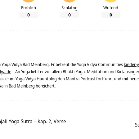
Fröhlich
Schläfrig
Wütend
0
0
0
ei Yoga Vidya Bad Meinberg. Er betreut die Yoga Vidya Communities
kinder-
dya.de
- An Yoga liebt er vor allem Bhakti-Yoga, Meditation und Kirtansingen
dass er im Yoga Vidya Hauptblog den Mantra Podcast fortführt und mit neue
 in Bad Meinberg bereichert.
li Yoga Sutra – Kap. 2, Verse
S