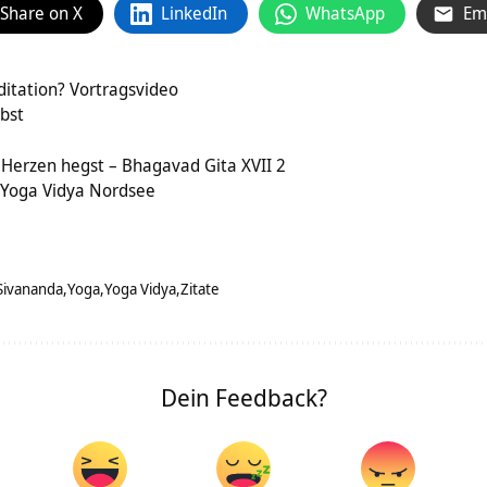
Share on X
LinkedIn
WhatsApp
Em
itation? Vortragsvideo
ibst
m Herzen hegst – Bhagavad Gita XVII 2
 Yoga Vidya Nordsee
Sivananda
Yoga
Yoga Vidya
Zitate
Dein Feedback?