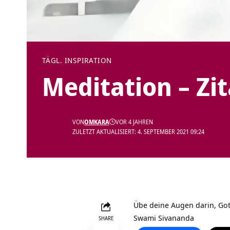
TÄGL. INSPIRATION
Meditation – Zi
VON
OMKARA
VOR 4 JAHREN
ZULETZT AKTUALISIERT: 4. SEPTEMBER 2021 09:24
Übe deine Augen darin, Gott
Swami Sivananda
SHARE