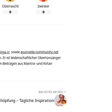
Überrascht
Zwinker
0
0
yoga.cc
sowie
ayurveda-community.net
. Er ist leidenschaftlicher Obertonsänger
n Beiträgen aus Mantra- und Kirtan
NÄCHSTER ARTIKEL
chöpfung – Tägliche Inspiration