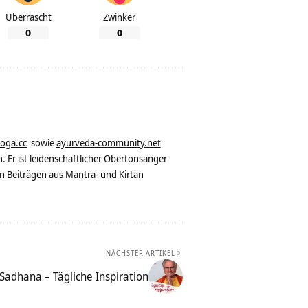
Überrascht
Zwinker
0
0
yoga.cc
sowie
ayurveda-community.net
. Er ist leidenschaftlicher Obertonsänger
n Beiträgen aus Mantra- und Kirtan
NÄCHSTER ARTIKEL
 Sadhana – Tägliche Inspiration