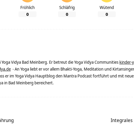
Fröhlich
Schläfrig
Wütend
0
0
0
ei Yoga Vidya Bad Meinberg. Er betreut die Yoga Vidya Communities
kinder-
dya.de
- An Yoga liebt er vor allem Bhakti-Yoga, Meditation und Kirtansingen
dass er im Yoga Vidya Hauptblog den Mantra Podcast fortführt und mit neue
 in Bad Meinberg bereichert.
nährung
Integrales