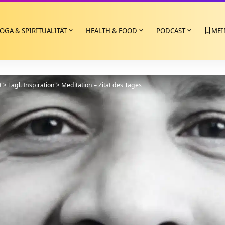
OGA & SPIRITUALITÄT
HEALTH & FOOD
PODCAST
MEI
t
>
Tägl. Inspiration
>
Meditation – Zitat des Tages