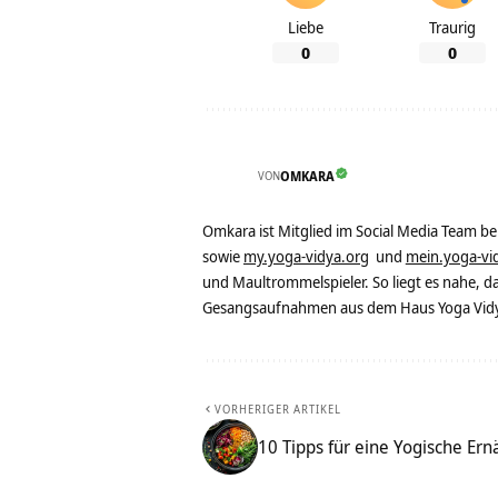
Liebe
Traurig
0
0
VON
OMKARA
Omkara ist Mitglied im Social Media Team b
sowie
my.yoga-vidya.org
und
mein.yoga-vi
und Maultrommelspieler. So liegt es nahe, 
Gesangsaufnahmen aus dem Haus Yoga Vidya
VORHERIGER ARTIKEL
10 Tipps für eine Yogische Er