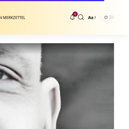
6
Aa
N MERKZETTEL
Größenänderung