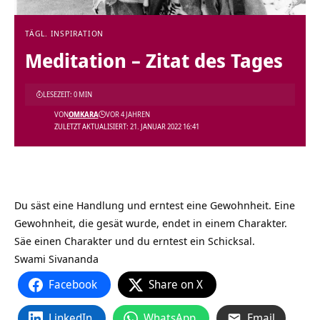
TÄGL. INSPIRATION
Meditation – Zitat des Tages
LESEZEIT: 0 MIN
VON
OMKARA
VOR 4 JAHREN
ZULETZT AKTUALISIERT: 21. JANUAR 2022 16:41
Du säst eine Handlung und erntest eine Gewohnheit. Eine
Gewohnheit, die gesät wurde, endet in einem Charakter.
Säe einen Charakter und du erntest ein Schicksal.
Swami Sivananda
Facebook
Share on X
LinkedIn
WhatsApp
Email