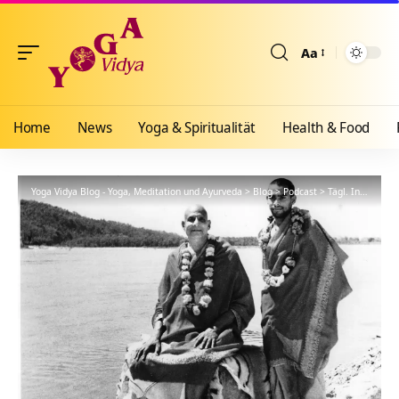
Aa
Größenänderun
Home
News
Yoga & Spiritualität
Health & Food
Yoga Vidya Blog - Yoga, Meditation und Ayurveda
>
Blog
>
Podcast
>
Tägl. Inspiration