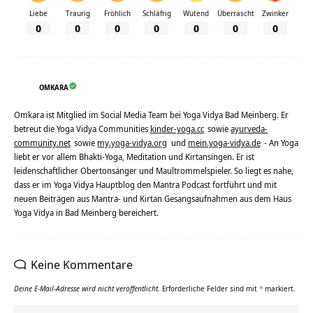
Liebe
Traurig
Fröhlich
Schläfrig
Wütend
Überrascht
Zwinker
0
0
0
0
0
0
0
OMKARA
Omkara ist Mitglied im Social Media Team bei Yoga Vidya Bad Meinberg. Er
betreut die Yoga Vidya Communities
kinder-yoga.cc
sowie
ayurveda-
community.net
sowie
my.yoga-vidya.org
und
mein.yoga-vidya.de
- An Yoga
liebt er vor allem Bhakti-Yoga, Meditation und Kirtansingen. Er ist
leidenschaftlicher Obertonsänger und Maultrommelspieler. So liegt es nahe,
dass er im Yoga Vidya Hauptblog den Mantra Podcast fortführt und mit
neuen Beiträgen aus Mantra- und Kirtan Gesangsaufnahmen aus dem Haus
Yoga Vidya in Bad Meinberg bereichert.
Keine Kommentare
Deine E-Mail-Adresse wird nicht veröffentlicht.
Erforderliche Felder sind mit
*
markiert.