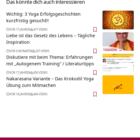
Das könnte dich auch interessieren
Wichtig: 3 Yoga Erfolgsgeschichten
kurzfristig gesucht!!
VOR 17 JAHREN
477 VIEWS
Liebe ist das Gesetz des Lebens – Tägliche
Inspiration
VOR 6 MONATEN
297 VIEWS
Diskutiere mit beim Thema: Erfahrungen
mit „Autogenem Training“ / Literaturtipps
VOR 17 JAHREN
450 VIEWS
Nakarasana Variante – Das Krokodil Yoga
Übung zum Mitmachen
VOR 18 JAHREN
464 VIEWS