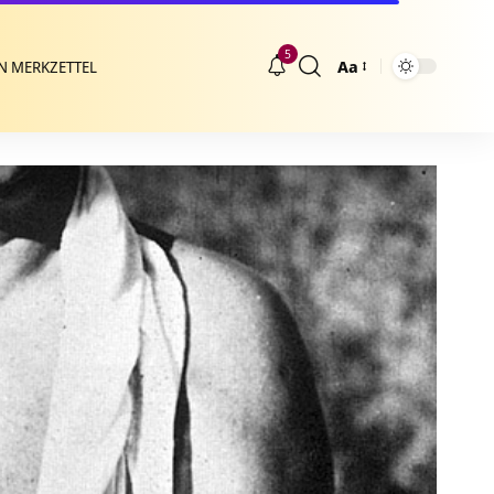
5
Aa
N MERKZETTEL
Größenänderung