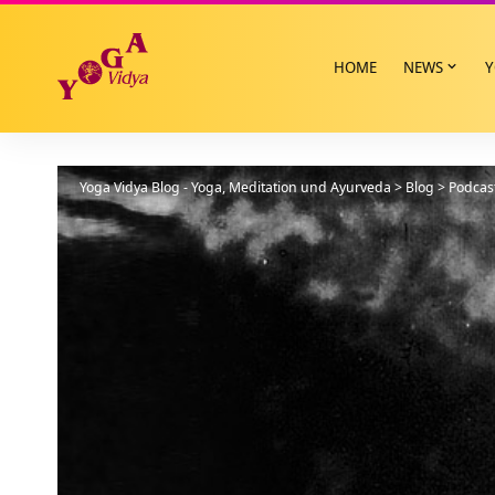
HOME
NEWS
Y
Yoga Vidya Blog - Yoga, Meditation und Ayurveda
>
Blog
>
Podcas