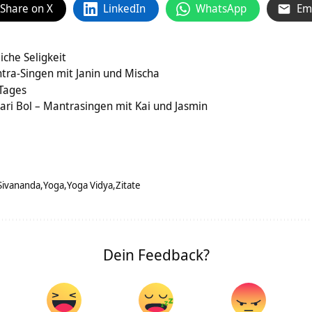
Share on X
LinkedIn
WhatsApp
Em
iche Seligkeit
tra-Singen mit Janin und Mischa
 Tages
ari Bol – Mantrasingen mit Kai und Jasmin
Sivananda
Yoga
Yoga Vidya
Zitate
Dein Feedback?