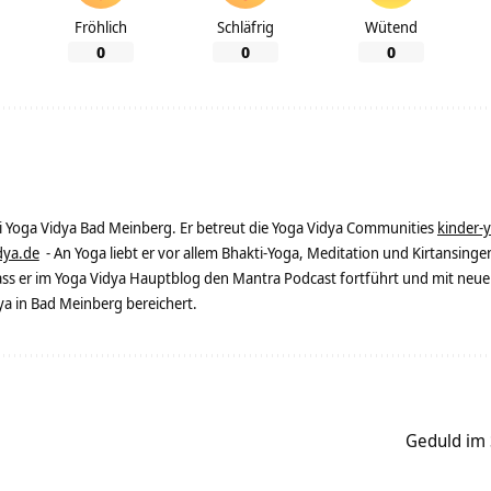
Fröhlich
Schläfrig
Wütend
0
0
0
ei Yoga Vidya Bad Meinberg. Er betreut die Yoga Vidya Communities
kinder-
dya.de
- An Yoga liebt er vor allem Bhakti-Yoga, Meditation und Kirtansingen
dass er im Yoga Vidya Hauptblog den Mantra Podcast fortführt und mit neue
 in Bad Meinberg bereichert.
Geduld im 