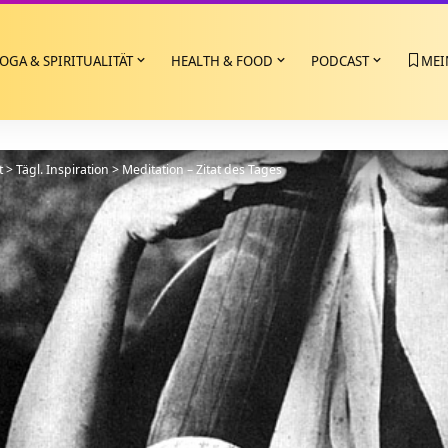
OGA & SPIRITUALITÄT
HEALTH & FOOD
PODCAST
MEI
t
>
Tägl. Inspiration
>
Meditation – Zitat des Tages