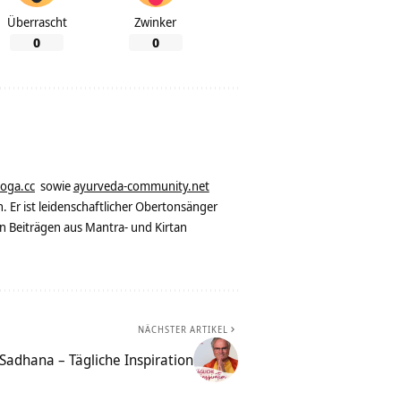
Überrascht
Zwinker
0
0
yoga.cc
sowie
ayurveda-community.net
. Er ist leidenschaftlicher Obertonsänger
n Beiträgen aus Mantra- und Kirtan
NÄCHSTER ARTIKEL
Sadhana – Tägliche Inspiration