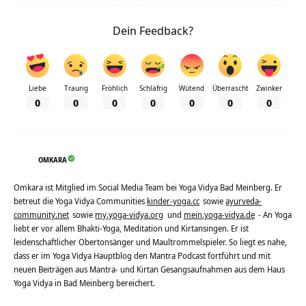
Dein Feedback?
Liebe
Traurig
Fröhlich
Schläfrig
Wütend
Überrascht
Zwinker
0
0
0
0
0
0
0
OMKARA
Omkara ist Mitglied im Social Media Team bei Yoga Vidya Bad Meinberg. Er
betreut die Yoga Vidya Communities
kinder-yoga.cc
sowie
ayurveda-
community.net
sowie
my.yoga-vidya.org
und
mein.yoga-vidya.de
- An Yoga
liebt er vor allem Bhakti-Yoga, Meditation und Kirtansingen. Er ist
leidenschaftlicher Obertonsänger und Maultrommelspieler. So liegt es nahe,
dass er im Yoga Vidya Hauptblog den Mantra Podcast fortführt und mit
neuen Beiträgen aus Mantra- und Kirtan Gesangsaufnahmen aus dem Haus
Yoga Vidya in Bad Meinberg bereichert.