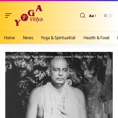
Aa
Größenänderun
Home
News
Yoga & Spiritualität
Health & Food
Yoga Vidya Blog - Yoga, Meditation und Ayurveda
>
Blog
>
Podcast
>
Tägl. Inspiration