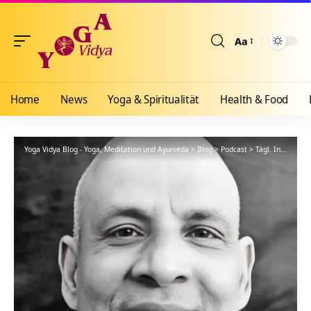
Aa
Größenänderun
Home
News
Yoga & Spiritualität
Health & Food
Yoga Vidya Blog - Yoga, Meditation und Ayurveda
>
Blog
>
Podcast
>
Tägl. Inspiration