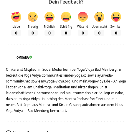
Dein Feedback?
Liebe
Traurig
Fröhlich
Schläfrig
Wütend
Überrascht
Zwinker
0
0
0
0
0
0
0
OMKARA
Omkara ist Mitglied im Social Media Team bei Yoga Vidya Bad Meinberg. Er
betreut die Yoga Vidya Communities
kinder-yoga.cc
sowie
ayurveda-
community.net
sowie
my.yoga-vidya.org
und
mein.yoga-vidya.de
- An Yoga
liebt er vor allem Bhakti-Yoga, Meditation und Kirtansingen. Er ist
leidenschaftlicher Obertonsänger und Maultrommelspieler. So liegt es nahe,
dass er im Yoga Vidya Hauptblog den Mantra Podcast fortführt und mit
neuen Beiträgen aus Mantra- und Kirtan Gesangsaufnahmen aus dem Haus
Yoga Vidya in Bad Meinberg bereichert.