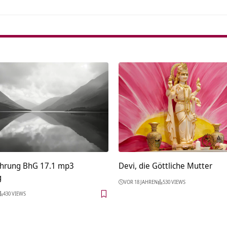
ehrung BhG 17.1 mp3
Devi, die Göttliche Mutter
g
VOR 18 JAHREN
530 VIEWS
430 VIEWS