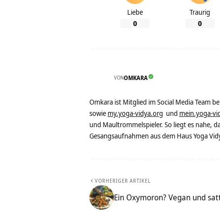
Liebe
Traurig
0
0
VON
OMKARA
Omkara ist Mitglied im Social Media Team b
sowie
my.yoga-vidya.org
und
mein.yoga-vi
und Maultrommelspieler. So liegt es nahe, 
Gesangsaufnahmen aus dem Haus Yoga Vidya
VORHERIGER ARTIKEL
Ein Oxymoron? Vegan und satt