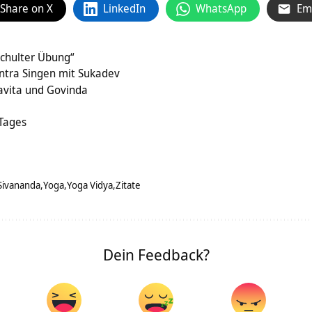
Share on X
LinkedIn
WhatsApp
Em
Schulter Übung“
tra Singen mit Sukadev
avita und Govinda
 Tages
Sivananda
Yoga
Yoga Vidya
Zitate
Dein Feedback?