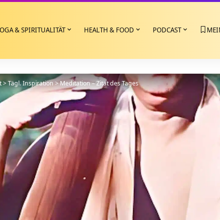
OGA & SPIRITUALITÄT
HEALTH & FOOD
PODCAST
MEI
t
>
Tägl. Inspiration
>
Meditation – Zitat des Tages