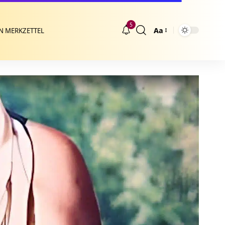
5
Aa
N MERKZETTEL
Größenänderung