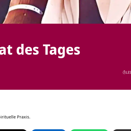
tat des Tages
LES
irituelle Praxis.