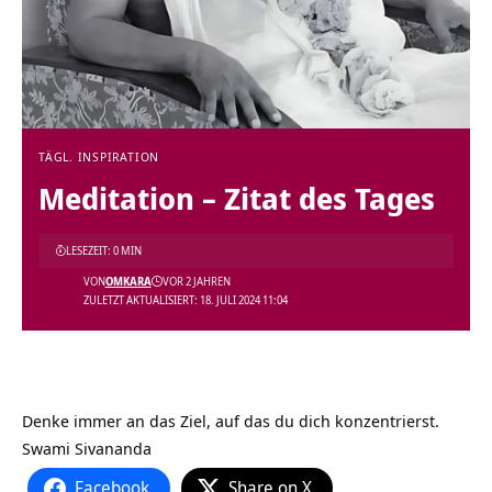
TÄGL. INSPIRATION
Meditation – Zitat des Tages
LESEZEIT: 0 MIN
VON
OMKARA
VOR 2 JAHREN
ZULETZT AKTUALISIERT: 18. JULI 2024 11:04
Denke immer an das Ziel, auf das du dich konzentrierst.
Swami Sivananda
Facebook
Share on X