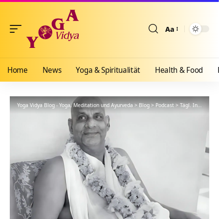
Aa
Größenänderun
Home
News
Yoga & Spiritualität
Health & Food
Yoga Vidya Blog - Yoga, Meditation und Ayurveda
>
Blog
>
Podcast
>
Tägl. Inspiration