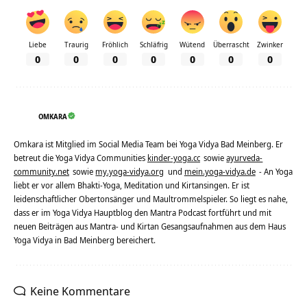
Liebe
Traurig
Fröhlich
Schläfrig
Wütend
Überrascht
Zwinker
0
0
0
0
0
0
0
OMKARA
Omkara ist Mitglied im Social Media Team bei Yoga Vidya Bad Meinberg. Er
betreut die Yoga Vidya Communities
kinder-yoga.cc
sowie
ayurveda-
community.net
sowie
my.yoga-vidya.org
und
mein.yoga-vidya.de
- An Yoga
liebt er vor allem Bhakti-Yoga, Meditation und Kirtansingen. Er ist
leidenschaftlicher Obertonsänger und Maultrommelspieler. So liegt es nahe,
dass er im Yoga Vidya Hauptblog den Mantra Podcast fortführt und mit
neuen Beiträgen aus Mantra- und Kirtan Gesangsaufnahmen aus dem Haus
Yoga Vidya in Bad Meinberg bereichert.
Keine Kommentare