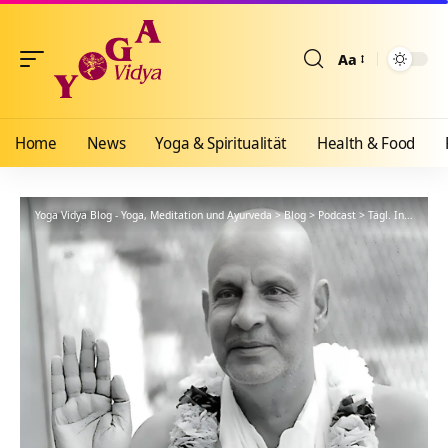
Aa
Größenänderun
Home
News
Yoga & Spiritualität
Health & Food
Yoga Vidya Blog - Yoga, Meditation und Ayurveda
>
Blog
>
Podcast
>
Tägl. Inspiration