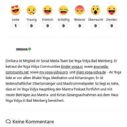
Liebe
Traurig
Fröhlich
Schläfrig
Wütend
Überrascht
Zwinker
1
0
0
0
0
0
0
OMKARA
Omkara ist Mitglied im Social Media Team bei Yoga Vidya Bad Meinberg. Er
betreut die Yoga Vidya Communities
kinder-yoga.cc
sowie
ayurveda-
community.net
sowie
my.yoga-vidya.org
und
mein.yoga-vidya.de
- An Yoga
liebt er vor allem Bhakti-Yoga, Meditation und Kirtansingen. Er ist
leidenschaftlicher Obertonsänger und Maultrommelspieler. So liegt es nahe,
dass er im Yoga Vidya Hauptblog den Mantra Podcast fortführt und mit
neuen Beiträgen aus Mantra- und Kirtan Gesangsaufnahmen aus dem Haus
Yoga Vidya in Bad Meinberg bereichert.
Keine Kommentare