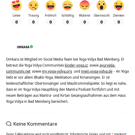
Liebe
Traurig
Fröhlich
Schläfrig
Wütend
Überrascht
Zwinker
0
0
0
0
0
0
0
OMKARA
Omkara ist Mitglied im Social Media Team bei Yoga Vidya Bad Meinberg. Er
betreut die Yoga Vidya Communities
kinder-yoga.cc
sowie
ayurveda-
community.net
sowie
my.yoga-vidya.org
und
mein.yoga-vidya.de
- An Yoga
liebt er vor allem Bhakti-Yoga, Meditation und Kirtansingen. Er ist
leidenschaftlicher Obertonsänger und Maultrommelspieler. So liegt es nahe,
dass er im Yoga Vidya Hauptblog den Mantra Podcast fortführt und mit
neuen Beiträgen aus Mantra- und Kirtan Gesangsaufnahmen aus dem Haus
Yoga Vidya in Bad Meinberg bereichert.
Keine Kommentare
Deine E-Mail-Adresse wird nicht veröffentlicht.
Erforderliche Felder sind mit
*
markiert.