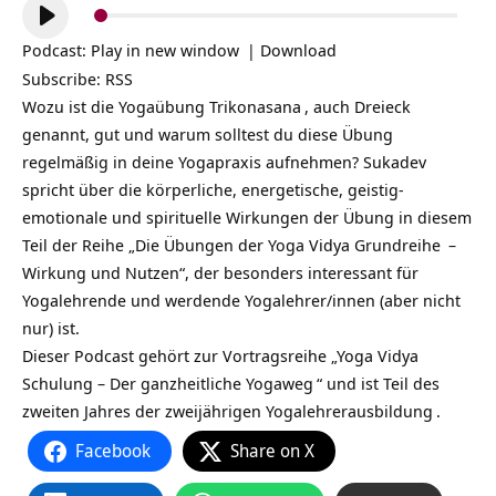
Audio-
Player
Podcast:
Play in new window
|
Download
Subscribe:
RSS
Wozu ist die Yogaübung
Trikonasana
, auch
Dreieck
genannt, gut und warum solltest du diese Übung
regelmäßig in deine Yogapraxis aufnehmen?
Sukadev
spricht über die körperliche, energetische, geistig-
emotionale und spirituelle Wirkungen der Übung in diesem
Teil der Reihe „Die Übungen der
Yoga Vidya Grundreihe
–
Wirkung und Nutzen“, der besonders interessant für
Yogalehrende und werdende Yogalehrer/innen (aber nicht
nur) ist.
Dieser Podcast gehört zur Vortragsreihe „
Yoga Vidya
Schulung – Der ganzheitliche Yogaweg
“ und ist Teil des
zweiten Jahres der zweijährigen
Yogalehrerausbildung
.
Facebook
Share on X