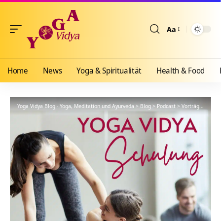
Aa
Größenänderun
Home
News
Yoga & Spiritualität
Health & Food
Yoga Vidya Blog - Yoga, Meditation und Ayurveda
>
Blog
>
Podcast
>
Vorträge
>
YVS30