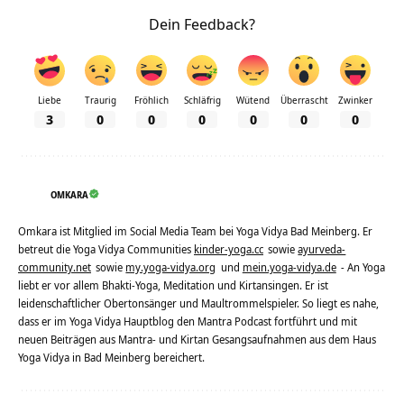
Dein Feedback?
Liebe
Traurig
Fröhlich
Schläfrig
Wütend
Überrascht
Zwinker
3
0
0
0
0
0
0
OMKARA
Omkara ist Mitglied im Social Media Team bei Yoga Vidya Bad Meinberg. Er
betreut die Yoga Vidya Communities
kinder-yoga.cc
sowie
ayurveda-
community.net
sowie
my.yoga-vidya.org
und
mein.yoga-vidya.de
- An Yoga
liebt er vor allem Bhakti-Yoga, Meditation und Kirtansingen. Er ist
leidenschaftlicher Obertonsänger und Maultrommelspieler. So liegt es nahe,
dass er im Yoga Vidya Hauptblog den Mantra Podcast fortführt und mit
neuen Beiträgen aus Mantra- und Kirtan Gesangsaufnahmen aus dem Haus
Yoga Vidya in Bad Meinberg bereichert.