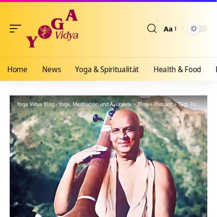
Aa
Größenänderun
Home
News
Yoga & Spiritualität
Health & Food
Yoga Vidya Blog - Yoga, Meditation und Ayurveda
>
Blog
>
Podcast
>
Tägl. Inspiration