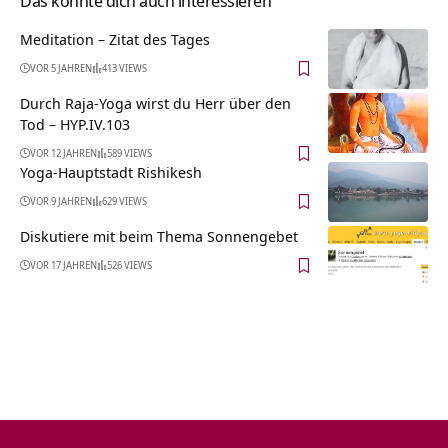
Das könnte dich auch interessieren
Meditation – Zitat des Tages
VOR 5 JAHREN
413 VIEWS
Durch Raja-Yoga wirst du Herr über den
Tod – HYP.IV.103
VOR 12 JAHREN
589 VIEWS
Yoga-Hauptstadt Rishikesh
VOR 9 JAHREN
629 VIEWS
Diskutiere mit beim Thema Sonnengebet
VOR 17 JAHREN
526 VIEWS