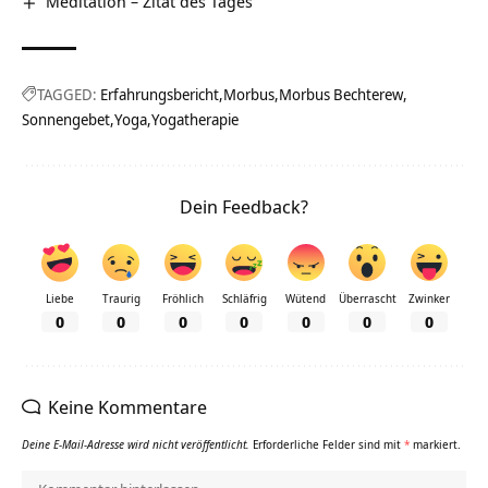
Meditation – Zitat des Tages
TAGGED:
Erfahrungsbericht
Morbus
Morbus Bechterew
Sonnengebet
Yoga
Yogatherapie
Dein Feedback?
Liebe
Traurig
Fröhlich
Schläfrig
Wütend
Überrascht
Zwinker
0
0
0
0
0
0
0
Keine Kommentare
Deine E-Mail-Adresse wird nicht veröffentlicht.
Erforderliche Felder sind mit
*
markiert.