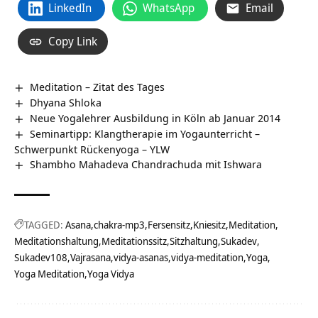
LinkedIn
WhatsApp
Email
Copy Link
Meditation – Zitat des Tages
Dhyana Shloka
Neue Yogalehrer Ausbildung in Köln ab Januar 2014
Seminartipp: Klangtherapie im Yogaunterricht –
Schwerpunkt Rückenyoga – YLW
Shambho Mahadeva Chandrachuda mit Ishwara
TAGGED:
Asana
chakra-mp3
Fersensitz
Kniesitz
Meditation
Meditationshaltung
Meditationssitz
Sitzhaltung
Sukadev
Sukadev108
Vajrasana
vidya-asanas
vidya-meditation
Yoga
Yoga Meditation
Yoga Vidya