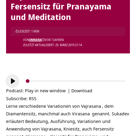
Fersensitz für Pranayama
und Meditation
LESEZEIT: 1 MIN
VON
OMKARA
VOR 7 JAHREN
ZULETZT AKTUALISIERT: 29. MÄRZ 2019 21:14
Audio-
Player
Podcast:
Play in new window
|
Download
Subscribe:
RSS
Lerne verschiedene Variationen von
Vajrasana
, dem
Diamantensitz, manchmal auch
Virasana
genannt. Sukadev
erläutert Bedeutung, Ausführung, Variationen und
Anwendung von Vajrasana, Kniesitz, auch Fersensitz