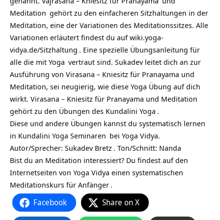
genannt. Vajrasana – Kniesitz für
Pranayama
und
Meditation
gehört zu den einfacheren Sitzhaltungen in der
Meditation, eine der Variationen des Meditationssitzes. Alle
Variationen erläutert findest du auf
wiki.yoga-
vidya.de/Sitzhaltung
.
Eine spezielle Übungsanleitung für
alle die mit
Yoga
vertraut sind. Sukadev leitet dich an zur
Ausführung von Virasana – Kniesitz für Pranayama und
Meditation, sei neugierig, wie diese Yoga Übung auf dich
wirkt. Virasana – Kniesitz für Pranayama und Meditation
gehört zu den Übungen des
Kundalini Yoga
.
Diese und andere Übungen kannst du systematisch lernen
in
Kundalini Yoga Seminaren
bei Yoga Vidya.
Autor/Sprecher:
Sukadev Bretz
. Ton/Schnitt: Nanda
Bist du an Meditation interessiert? Du findest auf den
Internetseiten von Yoga Vidya einen systematischen
Meditationskurs für Anfänger
.
Facebook
Share on X