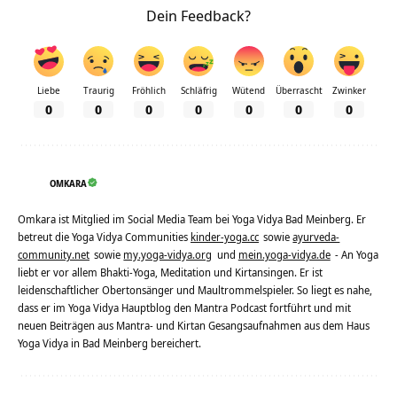
Dein Feedback?
Liebe
Traurig
Fröhlich
Schläfrig
Wütend
Überrascht
Zwinker
0
0
0
0
0
0
0
OMKARA
Omkara ist Mitglied im Social Media Team bei Yoga Vidya Bad Meinberg. Er
betreut die Yoga Vidya Communities
kinder-yoga.cc
sowie
ayurveda-
community.net
sowie
my.yoga-vidya.org
und
mein.yoga-vidya.de
- An Yoga
liebt er vor allem Bhakti-Yoga, Meditation und Kirtansingen. Er ist
leidenschaftlicher Obertonsänger und Maultrommelspieler. So liegt es nahe,
dass er im Yoga Vidya Hauptblog den Mantra Podcast fortführt und mit
neuen Beiträgen aus Mantra- und Kirtan Gesangsaufnahmen aus dem Haus
Yoga Vidya in Bad Meinberg bereichert.