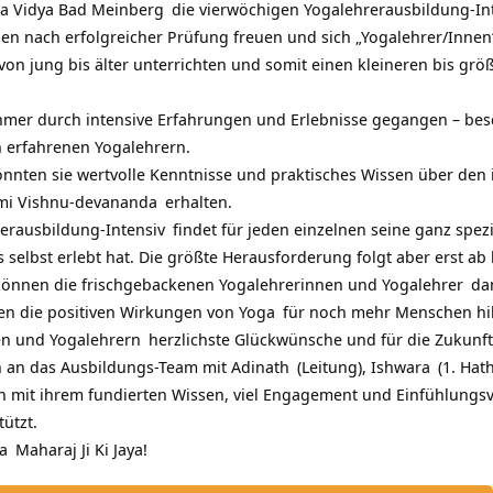
a Vidya Bad Meinberg
die
vierwöchigen Yogalehrerausbildung-In
nen nach erfolgreicher Prüfung freuen und sich „Yogalehrer/Inne
on jung bis älter unterrichten und somit einen kleineren bis größ
hmer durch intensive Erfahrungen und Erlebnisse gegangen – be
 erfahrenen Yogalehrern.
nnten sie wertvolle Kenntnisse und praktisches Wissen über den
i Vishnu-devananda
erhalten.
erausbildung-Intensiv
findet für jeden einzelnen seine ganz spezi
 selbst erlebt hat. Die größte Herausforderung folgt aber erst ab 
können die frischgebackenen Yogalehrerinnen und
Yogalehrer
dan
n die positiven Wirkungen von
Yoga
für noch mehr Menschen hilf
en und
Yogalehrern
herzlichste Glückwünsche und für die Zukunf
 an das Ausbildungs-Team mit
Adinath
(Leitung),
Ishwara
(1. Hat
ben mit ihrem fundierten Wissen, viel Engagement und Einfühlungs
ützt.
a
Maharaj Ji Ki Jaya!