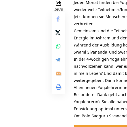
Jeden Monat finden bei
Yog
wieder viele Teilnehmer/In
SHARE
Jetzt können sie Menschen v
verbreiten.
Gemeinsam sind die Teilne
Energie im Ashram und den
Während der Ausbildung ko
Swami Sivananda
und
Swam
In der
4-wöchigen Yogalehr
nachvollziehen kann, wer es
in mein Leben? Und damit 
weitergegeben. Dann könne
Allen neuen Yogalehrerinn
Besonderer Dank geht auch
Yogalehrerin). Sie alle ha
Entwicklung optimal unterst
Om Bolo Sadguru
Sivanand