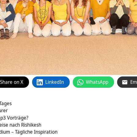
Share on X
LinkedIn
WhatsApp
Em
 Tages
urer
mp3 Vorträge?
eise nach Rishikesh
ium – Tägliche Inspiration