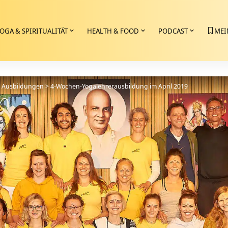
OGA & SPIRITUALITÄT
HEALTH & FOOD
PODCAST
MEI
>
Ausbildungen
>
4-Wochen-Yogalehrerausbildung im April 2019