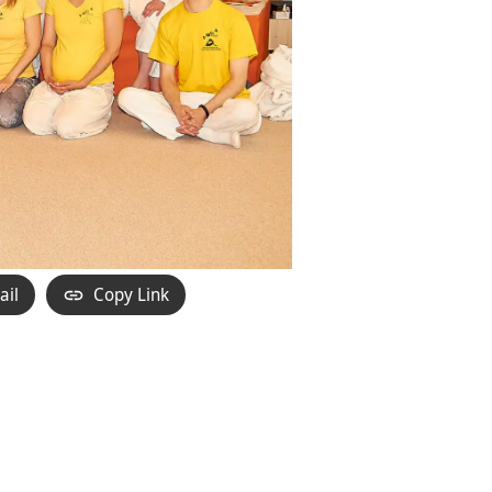
ail
Copy Link