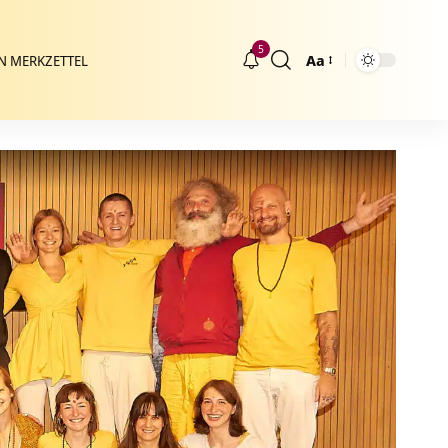
5
Aa
N MERKZETTEL
Größenänderung