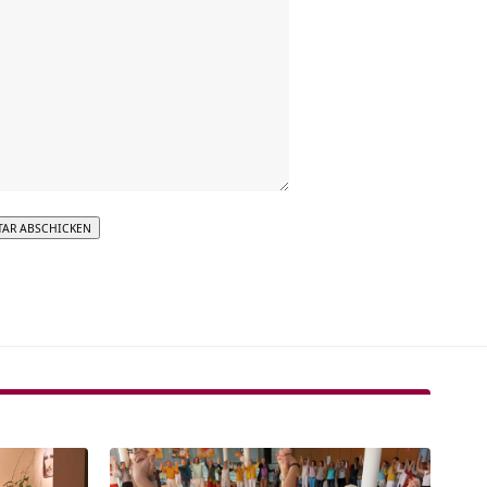
tive: