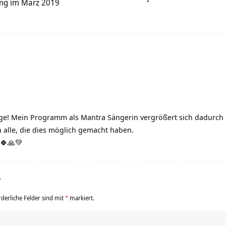
ng im März 2019
nge! Mein Programm als Mantra Sängerin vergrößert sich dadurch 
alle, die dies möglich gemacht haben.
 🍀🙏💚
r
rderliche Felder sind mit
*
markiert.