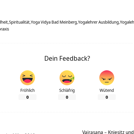
heit
Spiritualität
Yoga Vidya Bad Meinberg
Yogalehrer Ausbildung
Yogaleh
raxis
Dein Feedback?
Fröhlich
Schläfrig
Wütend
0
0
0
Vajrasana – Kniesitz un