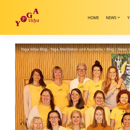
HOME
NEWS
Y
Yoga Vidya Blog - Yoga, Meditation und Ayurveda
>
Blog
>
News