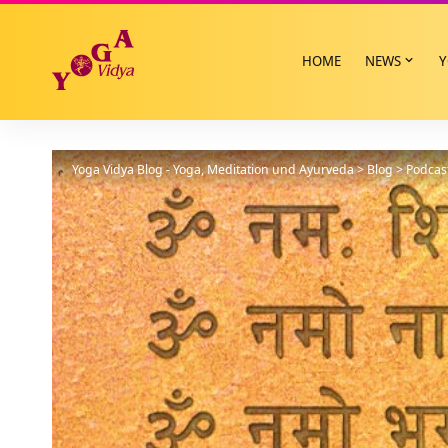
HOME
NEWS
Y
Yoga Vidya Blog - Yoga, Meditation und Ayurveda
>
Blog
>
Podcas