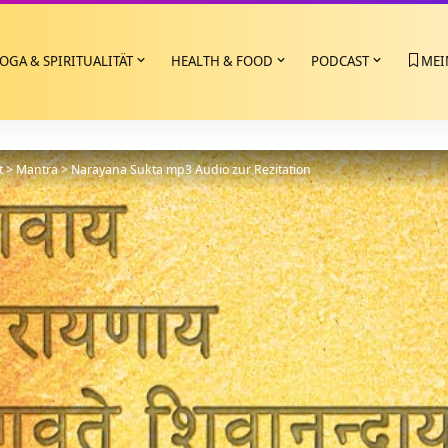
OGA & SPIRITUALITÄT
HEALTH & FOOD
PODCAST
MEI
t
>
Mantra
>
Narayana Sukta mp3 Audio zur Rezitation