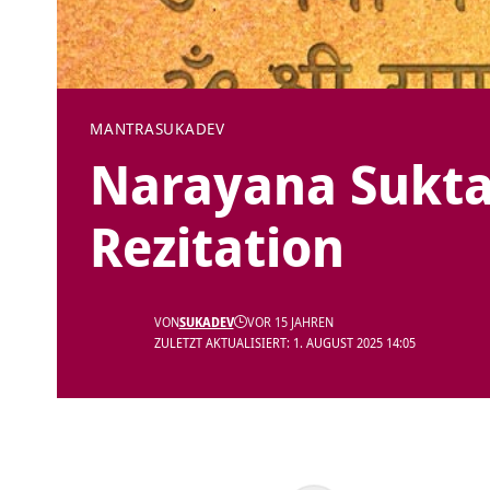
MANTRA
SUKADEV
Narayana Sukta
Rezitation
VON
SUKADEV
VOR 15 JAHREN
ZULETZT AKTUALISIERT: 1. AUGUST 2025 14:05