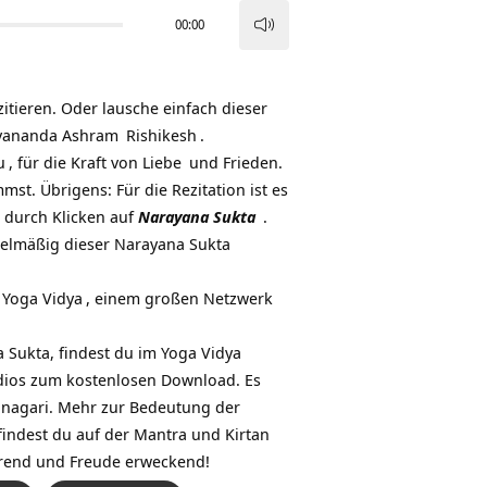
00:00
Pfeiltasten
Hoch/Runter
benutzen,
zitieren. Oder lausche einfach dieser
um
vananda Ashram
Rishikesh
.
die
u
, für die Kraft von
Liebe
und Frieden.
Lautstärke
st. Übrigens: Für die Rezitation ist es
zu
a durch Klicken auf
Narayana Sukta
.
regeln.
gelmäßig dieser Narayana Sukta
u
Yoga Vidya
, einem großen Netzwerk
 Sukta, findest du im Yoga Vidya
udios zum kostenlosen Download. Es
vanagari. Mehr zur
Bedeutung der
findest du auf
der Mantra und Kirtan
erend und Freude erweckend!