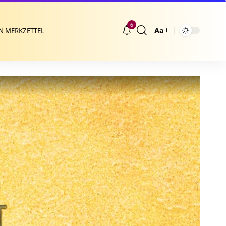
6
Aa
N MERKZETTEL
Größenänderung