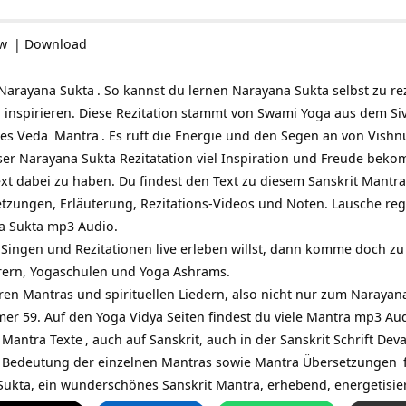
ow
|
Download
Narayana Sukta
. So kannst du lernen Narayana Sukta selbst zu re
ch inspirieren. Diese Rezitation stammt von Swami Yoga aus dem
Si
tes
Veda
Mantra
. Es ruft die Energie und den Segen an von
Vishn
ser Narayana Sukta Rezitatation viel Inspiration und Freude bekomm
ext dabei zu haben. Du findest den Text zu diesem Sanskrit Mantr
etzungen, Erläuterung, Rezitations-Videos und Noten. Lausche re
a Sukta mp3 Audio.
Singen und Rezitationen live erleben willst, dann komme doch z
rern, Yogaschulen und Yoga Ashrams.
ren Mantras und spirituellen Liedern, also nicht nur zum Narayana
er 59. Auf den Yoga Vidya Seiten findest du viele Mantra mp3 A
e
Mantra Texte
, auch auf Sanskrit, auch in der Sanskrit Schrift De
r Bedeutung der einzelnen Mantras sowie
Mantra Übersetzungen
Sukta, ein wunderschönes Sanskrit Mantra, erhebend, energetisi