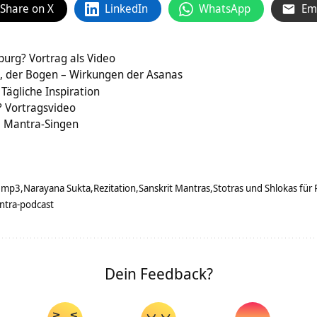
Share on X
LinkedIn
WhatsApp
Em
urg? Vortrag als Video
 der Bogen – Wirkungen der Asanas
 Tägliche Inspiration
? Vortragsvideo
– Mantra-Singen
 mp3
Narayana Sukta
Rezitation
Sanskrit Mantras
Stotras und Shlokas für 
ntra-podcast
Dein Feedback?