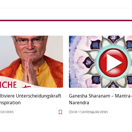
ltiviere Unterscheidungskraft
Ganesha Sharanam – Mantra-
Inspiration
Narendra
530 VIEWS
VOR 17 JAHREN
586 VIEWS