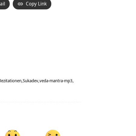
ail
Copy Link
Rezitationen
Sukadev
veda-mantra-mp3