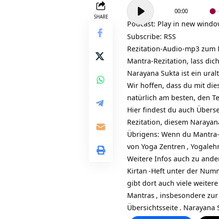
Audio-
00:00
Player
SHARE
Podcast:
Play in new wind
Subscribe:
RSS
Rezitation-Audio-mp3 zum
Mantra-Rezitation, lass di
Narayana Sukta ist ein ural
Wir hoffen, dass du mit die
natürlich am besten, den T
Hier findest du auch Übers
Rezitation, diesem Narayan
Übrigens: Wenn du Mantra-
von
Yoga Zentren
, Yogaleh
Weitere Infos auch zu ande
Kirtan
-Heft unter der Numm
gibt dort auch viele weiter
Mantras
, insbesondere zu
Übersichtsseite
. Narayana 