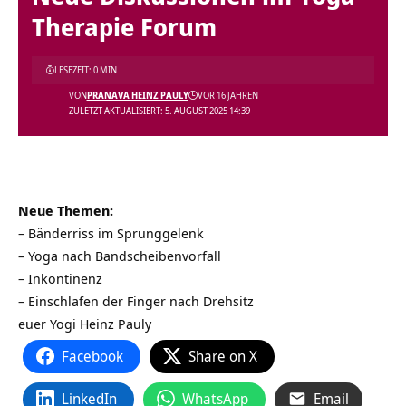
Therapie Forum
LESEZEIT: 0 MIN
VON
PRANAVA HEINZ PAULY
VOR 16 JAHREN
ZULETZT AKTUALISIERT: 5. AUGUST 2025 14:39
Neue Themen:
– Bänderriss im Sprunggelenk
– Yoga nach Bandscheibenvorfall
– Inkontinenz
– Einschlafen der Finger nach Drehsitz
euer Yogi Heinz Pauly
Facebook
Share on X
LinkedIn
WhatsApp
Email