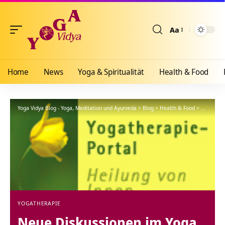
Aa
Größenänderun
Home
News
Yoga & Spiritualität
Health & Food
Yoga Vidya Blog - Yoga, Meditation und Ayurveda
>
Blog
>
Health & Food
>
Yogathera
YOGATHERAPIE
Neue Diskussionen im Yoga