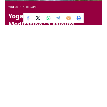
VIDEO
YOGATHERAPIE
Yoga Video „Bach –
Meditation : 1 Minute
Entspannung“
LESEZEIT: 0 MIN
VON
PRANAVA HEINZ PAULY
VOR 16 JAHREN
ZULETZT AKTUALISIERT: 28. JUNI 2022 20:43
Bach – Meditation : 1 Minute Entspannung 1 Minute zum
Entspannen: Lasse dich vom sanft gurgelnden Plätschern
des Grenzbaches beim
Haus Yoga Vidya Westerwald
zur
inneren Ruhe führen.