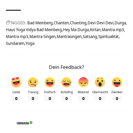
TAGGED:
Bad Meinberg
Chanten
Chanting
Devi Devi Devi
Durga
Haus Yoga Vidya Bad Meinberg
Hey Ma Durga
Kirtan
Mantra mp3
Mantra mp3
Mantra Singen
Mantrasingen
Satsang
Spiritualität
Sundaram
Yoga
Dein Feedback?
Liebe
Traurig
Fröhlich
Schläfrig
Wütend
Überrascht
Zwinker
0
0
0
0
0
0
0
OMKARA