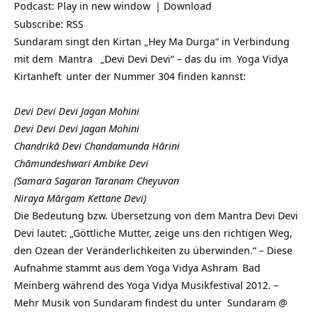
Podcast:
Play in new window
|
Download
Subscribe:
RSS
Sundaram singt den Kirtan „Hey Ma Durga“ in Verbindung
mit dem
Mantra
„Devi Devi Devi“ – das du im
Yoga Vidya
Kirtanheft
unter der Nummer 304 finden kannst:
Devi Devi Devi Jagan Mohini
Devi Devi Devi Jagan Mohini
Chandrikā Devi Chandamunda
Hārini
Chāmundeshwari Ambike Devi
(Samara Sagaran Taranam
Cheyuvan
Niraya Mārgam Kettane Devi)
Die Bedeutung bzw. Übersetzung von dem Mantra Devi Devi
Devi lautet: „Göttliche Mutter, zeige uns den richtigen Weg,
den Ozean der Veränderlichkeiten zu überwinden.“ – Diese
Aufnahme stammt aus dem Yoga Vidya
Ashram
Bad
Meinberg während des Yoga Vidya Musikfestival 2012. –
Mehr Musik von Sundaram findest du unter
Sundaram @