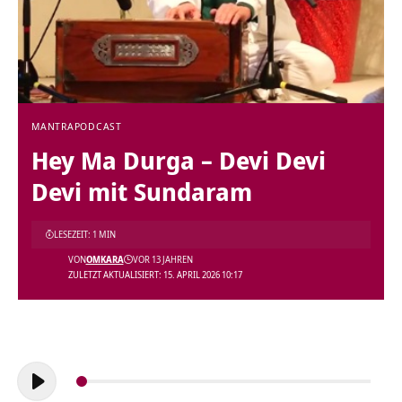
MANTRA
PODCAST
Hey Ma Durga – Devi Devi
Devi mit Sundaram
LESEZEIT: 1 MIN
VON
OMKARA
VOR 13 JAHREN
ZULETZT AKTUALISIERT: 15. APRIL 2026 10:17
Audio-
Player