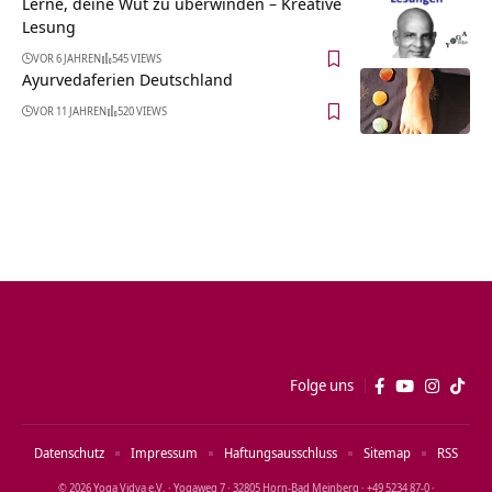
Lerne, deine Wut zu überwinden – Kreative
Lesung
VOR 6 JAHREN
545 VIEWS
Ayurvedaferien Deutschland
VOR 11 JAHREN
520 VIEWS
Folge uns
Datenschutz
Impressum
Haftungsausschluss
Sitemap
RSS
© 2026 Yoga Vidya e.V. · Yogaweg 7 · 32805 Horn‑Bad Meinberg · +49 5234 87‑0 ·