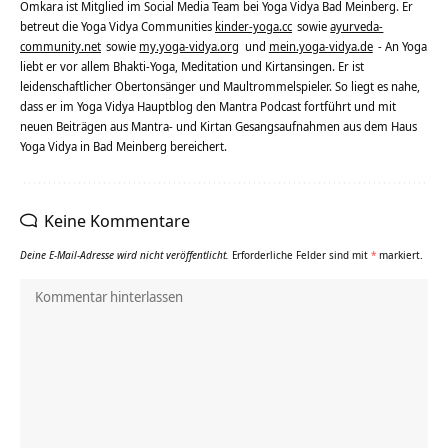
Omkara ist Mitglied im Social Media Team bei Yoga Vidya Bad Meinberg. Er
betreut die Yoga Vidya Communities
kinder-yoga.cc
sowie
ayurveda-
community.net
sowie
my.yoga-vidya.org
und
mein.yoga-vidya.de
- An Yoga
liebt er vor allem Bhakti-Yoga, Meditation und Kirtansingen. Er ist
leidenschaftlicher Obertonsänger und Maultrommelspieler. So liegt es nahe,
dass er im Yoga Vidya Hauptblog den Mantra Podcast fortführt und mit
neuen Beiträgen aus Mantra- und Kirtan Gesangsaufnahmen aus dem Haus
Yoga Vidya in Bad Meinberg bereichert.
Keine Kommentare
Deine E-Mail-Adresse wird nicht veröffentlicht.
Erforderliche Felder sind mit
*
markiert.