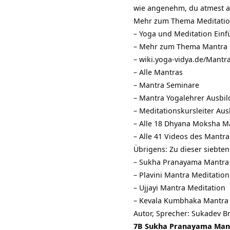
wie angenehm, du atmest au
Mehr zum Thema Meditatio
–
Yoga und Meditation Ei
– Mehr zum Thema
Mantra
–
wiki.yoga-vidya.de/Mantr
–
Alle Mantras
–
Mantra Seminare
–
Mantra Yogalehrer Ausbi
–
Meditationskursleiter Au
– Alle 18 Dhyana Moksha M
– Alle 41 Videos des Mantr
Übrigens: Zu dieser siebten
– Sukha Pranayama Mantra
– Plavini Mantra Meditation
– Ujjayi Mantra Meditation
– Kevala Kumbhaka Mantra 
Autor, Sprecher:
Sukadev Br
7B Sukha Pranayama Mantr