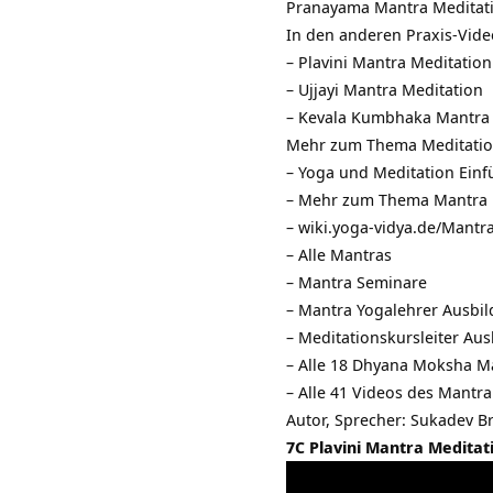
Pranayama Mantra Meditati
In den anderen Praxis-Vide
– Plavini Mantra Meditation
– Ujjayi Mantra Meditation
– Kevala Kumbhaka Mantra 
Mehr zum Thema Meditatio
–
Yoga und Meditation Ei
– Mehr zum Thema
Mantra
–
wiki.yoga-vidya.de/Mantr
–
Alle Mantras
–
Mantra Seminare
–
Mantra Yogalehrer Ausbi
–
Meditationskursleiter Au
– Alle 18 Dhyana Moksha M
– Alle 41 Videos des Mantr
Autor, Sprecher:
Sukadev Br
7C Plavini Mantra Meditat