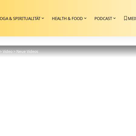
OGA & SPIRITUALITÄT
HEALTH & FOOD
PODCAST
MEI
>
Video
>
Neue Videos