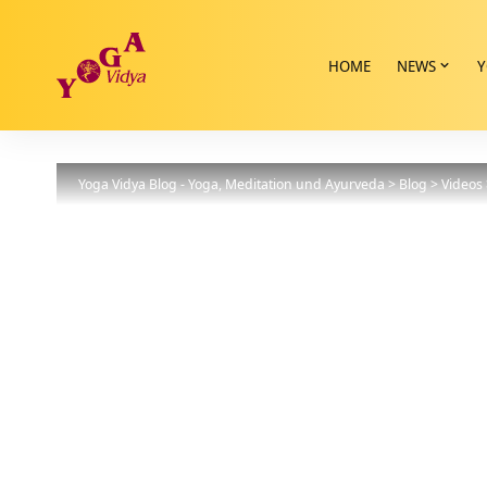
HOME
NEWS
Y
Yoga Vidya Blog - Yoga, Meditation und Ayurveda
>
Blog
>
Videos