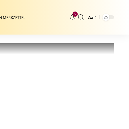
5
Aa
N MERKZETTEL
Größenänderung