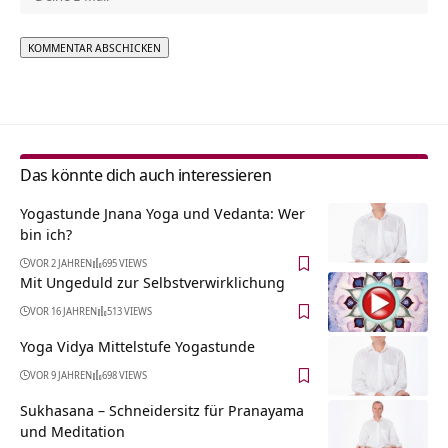
Alternative:
Das könnte dich auch interessieren
Yogastunde Jnana Yoga und Vedanta: Wer
bin ich?
VOR 2 JAHREN
695 VIEWS
Mit Ungeduld zur Selbstverwirklichung
VOR 16 JAHREN
513 VIEWS
Yoga Vidya Mittelstufe Yogastunde
VOR 9 JAHREN
698 VIEWS
Sukhasana – Schneidersitz für Pranayama
und Meditation