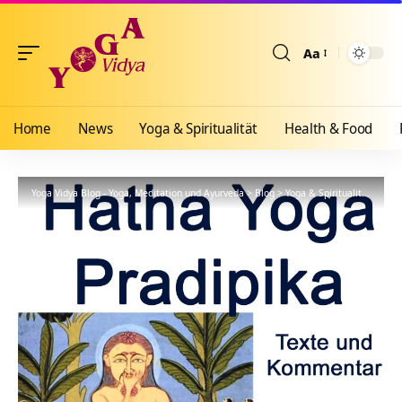
Aa
Größenänderun
Home
News
Yoga & Spiritualität
Health & Food
Yoga Vidya Blog - Yoga, Meditation und Ayurveda
>
Blog
>
Yoga & Spiritualität
>
Hath