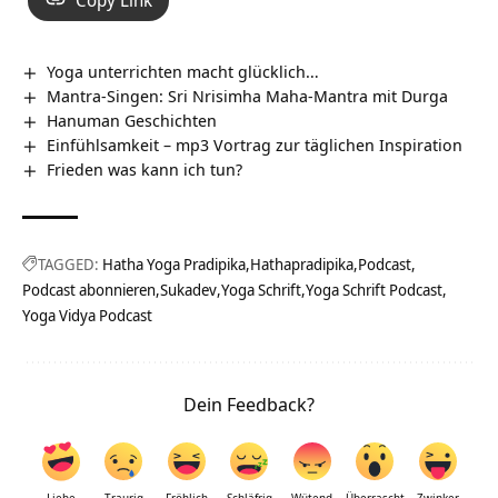
Yoga unterrichten macht glücklich…
Mantra-Singen: Sri Nrisimha Maha-Mantra mit Durga
Hanuman Geschichten
Einfühlsamkeit – mp3 Vortrag zur täglichen Inspiration
Frieden was kann ich tun?
TAGGED:
Hatha Yoga Pradipika
Hathapradipika
Podcast
Podcast abonnieren
Sukadev
Yoga Schrift
Yoga Schrift Podcast
Yoga Vidya Podcast
Dein Feedback?
Liebe
Traurig
Fröhlich
Schläfrig
Wütend
Überrascht
Zwinker