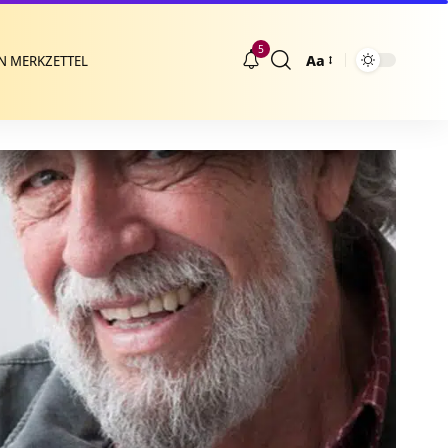
5
Aa
N MERKZETTEL
Größenänderung