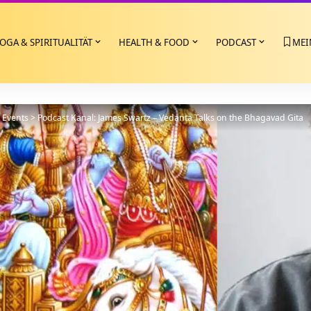
OGA & SPIRITUALITÄT
HEALTH & FOOD
PODCAST
MEI
>
Events
>
Podcast Kanal: James Swartz – Vedanta Talks on the Bhagavad Gita