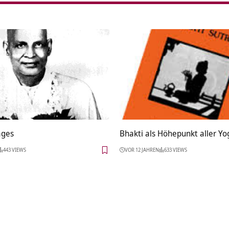
ages
Bhakti als Höhepunkt aller Y
443 VIEWS
VOR 12 JAHREN
633 VIEWS