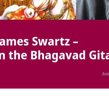
James Swartz –
n the Bhagavad Git
LES