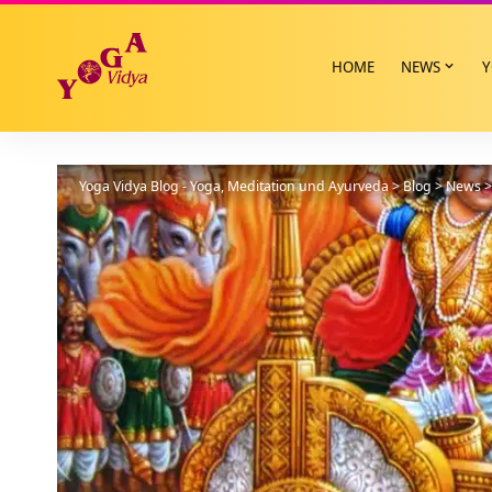
HOME
NEWS
Y
Yoga Vidya Blog - Yoga, Meditation und Ayurveda
>
Blog
>
News