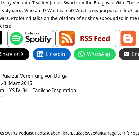
alks by
Vedanta
Teacher James Swartz on the Bhagavad Gita. These
dya.org. Who am I? What is real? What is my purpose in life? Ja
ara. Profound talks on the wisdom of Krishna expounded in the B
ören:
Share on X
LinkedIn
WhatsApp
Em
– Puja zur Verehrung von Durga
.-8. März 2015
a – YS IV. 34 – Tägliche Inspiration
ir
es Swartz
Podcast
Podcast abonnieren
Sukadev
Vedanta
Yoga Schrift
Yoga