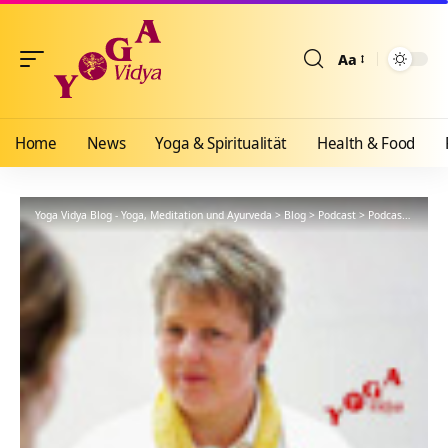
Aa
Größenänderun
Home
News
Yoga & Spiritualität
Health & Food
Yoga Vidya Blog - Yoga, Meditation und Ayurveda
>
Blog
>
Podcast
>
Podcast Kanal: Yoga Psychologie Vortrag Podcast