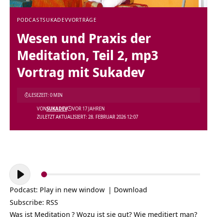
PODCAST
SUKADEV
VORTRÄGE
Wesen und Praxis der
Meditation, Teil 2, mp3
Vortrag mit Sukadev
LESEZEIT: 0 MIN
VON
SUKADEV
VOR 17 JAHREN
ZULETZT AKTUALISIERT: 28. FEBRUAR 2026 12:07
Audio-
Player
Podcast:
Play in new window
|
Download
Subscribe:
RSS
Was ist
Meditation
? Wozu ist sie gut? Wie meditiert man?