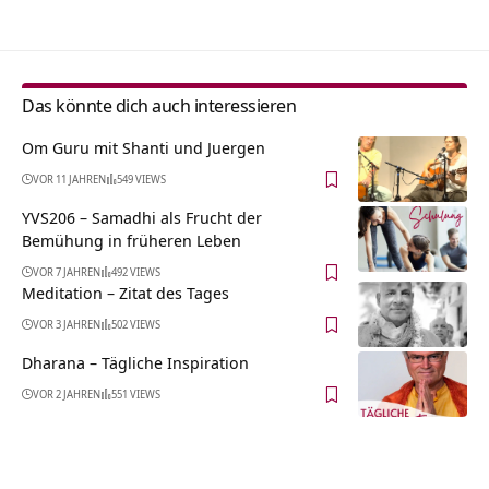
Das könnte dich auch interessieren
Om Guru mit Shanti und Juergen
VOR 11 JAHREN
549 VIEWS
YVS206 – Samadhi als Frucht der
Bemühung in früheren Leben
VOR 7 JAHREN
492 VIEWS
Meditation – Zitat des Tages
VOR 3 JAHREN
502 VIEWS
Dharana – Tägliche Inspiration
VOR 2 JAHREN
551 VIEWS