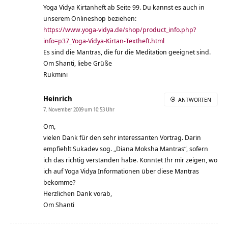
Yoga Vidya Kirtanheft ab Seite 99. Du kannst es auch in
unserem Onlineshop beziehen:
https://www.yoga-vidya.de/shop/product_info.php?
info=p37_Yoga-Vidya-Kirtan-Textheft.html
Es sind die Mantras, die für die Meditation geeignet sind.
Om Shanti, liebe Grüße
Rukmini
Heinrich
ANTWORTEN
7. November 2009 um 10:53 Uhr
Om,
vielen Dank für den sehr interessanten Vortrag. Darin
empfiehlt Sukadev sog. „Diana Moksha Mantras“, sofern
ich das richtig verstanden habe. Könntet Ihr mir zeigen, wo
ich auf Yoga Vidya Informationen über diese Mantras
bekomme?
Herzlichen Dank vorab,
Om Shanti