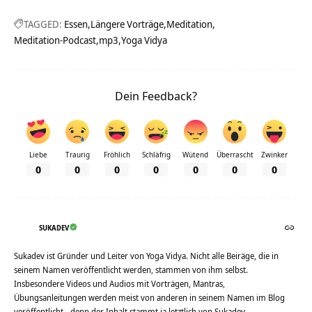
TAGGED:
Essen
Längere Vorträge
Meditation
Meditation-Podcast
mp3
Yoga Vidya
Dein Feedback?
Liebe
Traurig
Fröhlich
Schläfrig
Wütend
Überrascht
Zwinker
0
0
0
0
0
0
0
SUKADEV
Sukadev ist Gründer und Leiter von Yoga Vidya. Nicht alle Beiräge, die in
seinem Namen veröffentlicht werden, stammen von ihm selbst.
Insbesondere Videos und Audios mit Vorträgen, Mantras,
Übungsanleitungen werden meist von anderen in seinem Namen im Blog
veröffentlicht - denn der Inhalt stammt ja letztlich von Sukadev