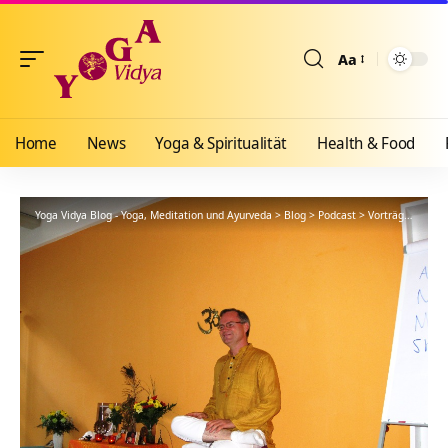
Aa
Größenänderun
Home
News
Yoga & Spiritualität
Health & Food
Yoga Vidya Blog - Yoga, Meditation und Ayurveda
>
Blog
>
Podcast
>
Vorträge
>
Wesen