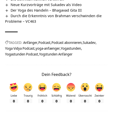
Neue Kurzvorträge mit Sukadev als Video
Der Yoga des Handeln – Bhagavad Gita III
Durch die Erkenntnis von Brahman verschwinden die
Probleme – VC463
TAGGED:
Anfänger
Podcast
Podcast abonnieren
Sukadev
Yoga Vidya Podcast
yoga-anfaenger
Yogastunden
Yogastunden Podcast
Yogstunden Anfänger
Dein Feedback?
Liebe
Traurig
Fröhlich
Schläfrig
Wütend
Überrascht
Zwinker
0
0
0
0
0
0
0