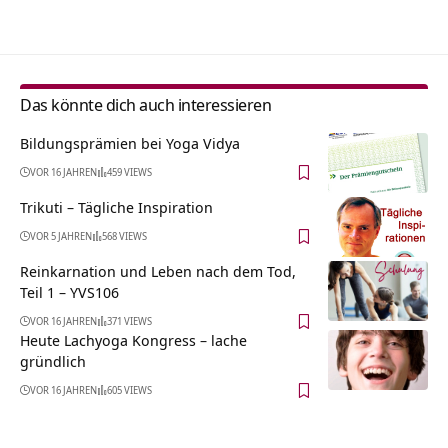
Alternative:
Das könnte dich auch interessieren
Bildungsprämien bei Yoga Vidya
VOR 16 JAHREN
459 VIEWS
Trikuti – Tägliche Inspiration
VOR 5 JAHREN
568 VIEWS
Reinkarnation und Leben nach dem Tod,
Teil 1 – YVS106
VOR 16 JAHREN
371 VIEWS
Heute Lachyoga Kongress – lache
gründlich
VOR 16 JAHREN
605 VIEWS