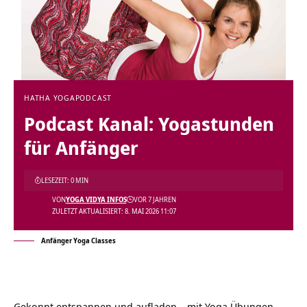
HATHA YOGA
PODCAST
Podcast Kanal: Yogastunden
für Anfänger
LESEZEIT: 0 MIN
VON
YOGA VIDYA INFOS
VOR 7 JAHREN
ZULETZT AKTUALISIERT: 8. MAI 2026 11:07
Anfänger Yoga Classes
Gekonnt entspannen und aufladen – mit Yoga Übungen,