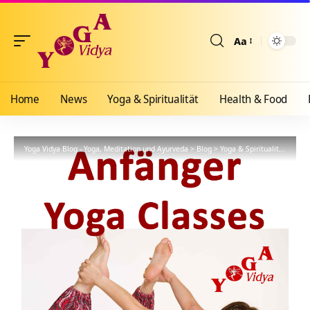
Aa
Größenänderun
Home
News
Yoga & Spiritualität
Health & Food
Yoga Vidya Blog - Yoga, Meditation und Ayurveda
>
Blog
>
Yoga & Spiritualität
>
Hath