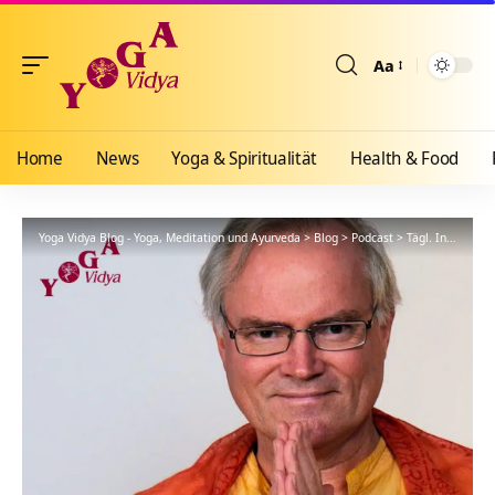
Aa
Größenänderun
Home
News
Yoga & Spiritualität
Health & Food
Yoga Vidya Blog - Yoga, Meditation und Ayurveda
>
Blog
>
Podcast
>
Tägl. Inspiration