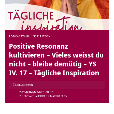
PODCAST
TÄGL. INSPIRATION
Positive Resonanz
kultivieren – Vieles weisst du
nicht – bleibe demütig – YS
IV. 17 – Tägliche Inspiration
LESEZEIT: 0 MIN
VON
OMKARA
VOR 4 JAHREN
ZULETZT AKTUALISIERT: 15. MAI 2026 08:25