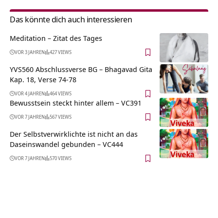
Das könnte dich auch interessieren
Meditation – Zitat des Tages
VOR 3 JAHREN
427 VIEWS
YVS560 Abschlussverse BG – Bhagavad Gita
Kap. 18, Verse 74-78
VOR 4 JAHREN
464 VIEWS
Bewusstsein steckt hinter allem – VC391
VOR 7 JAHREN
567 VIEWS
Der Selbstverwirklichte ist nicht an das
Daseinswandel gebunden – VC444
VOR 7 JAHREN
570 VIEWS