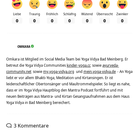
Liebe
Traurig
Fröhlich
Schläfrig
Wütend
Überrascht
Zwinker
0
0
0
0
0
0
0
OMKARA
Omkara ist Mitglied im Social Media Team bei Yoga Vidya Bad Meinberg. Er
betreut die Yoga Vidya Communities
kinder-yoga.cc
sowie
ayurveda-
community.net
sowie
my.yoga-vidya.org
und
mein.yoga-vidya.de
- An Yoga
liebt er vor allem Bhakti-Yoga, Meditation und Kirtansingen. Er ist
leidenschaftlicher Obertonsänger und Maultrommelspieler. So liegt es nahe,
dass er im Yoga Vidya Hauptblog den Mantra Podcast fortführt und mit
neuen Beiträgen aus Mantra- und Kirtan Gesangsaufnahmen aus dem Haus
Yoga Vidya in Bad Meinberg bereichert.
3 Kommentare