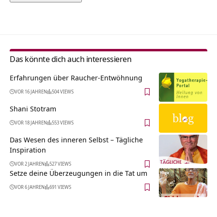
Alternative:
Das könnte dich auch interessieren
Erfahrungen über Raucher-Entwöhnung
VOR 16 JAHREN
504 VIEWS
Shani Stotram
VOR 18 JAHREN
553 VIEWS
Das Wesen des inneren Selbst – Tägliche
Inspiration
VOR 2 JAHREN
527 VIEWS
Setze deine Überzeugungen in die Tat um
VOR 6 JAHREN
691 VIEWS