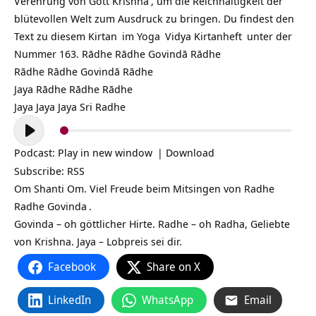
Verehrung von Gott
Krishna
, um die Reichhaltigkeit der
blütevollen Welt zum Ausdruck zu bringen. Du findest den
Text zu diesem
Kirtan
im
Yoga
Vidya
Kirtanheft
unter der
Nummer 163. Rādhe Rādhe Govindā Rādhe
Rādhe Rādhe Govindā Rādhe
Jaya Rādhe Rādhe Rādhe
Jaya Jaya Jaya Sri Radhe
Audio-
Player
Podcast:
Play in new window
|
Download
Subscribe:
RSS
Om Shanti Om. Viel Freude beim Mitsingen von
Radhe
Radhe
Govinda
.
Govinda – oh göttlicher Hirte. Radhe – oh Radha, Geliebte
von Krishna. Jaya – Lobpreis sei dir.
Facebook
Share on X
LinkedIn
WhatsApp
Email