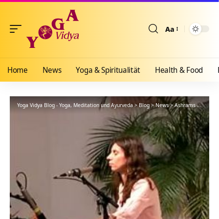
Aa
Größenänderun
Home
News
Yoga & Spiritualität
Health & Food
Yoga Vidya Blog - Yoga, Meditation und Ayurveda
>
Blog
>
News
>
Ashrams
>
Bad Me