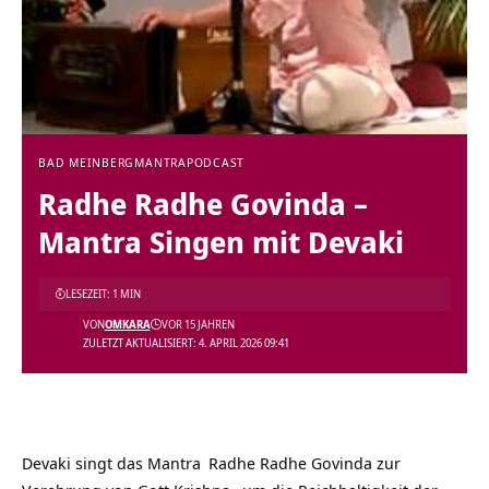
BAD MEINBERG
MANTRA
PODCAST
Radhe Radhe Govinda –
Mantra Singen mit Devaki
LESEZEIT: 1 MIN
VON
OMKARA
VOR 15 JAHREN
ZULETZT AKTUALISIERT: 4. APRIL 2026 09:41
Devaki singt das
Mantra
Radhe Radhe Govinda zur