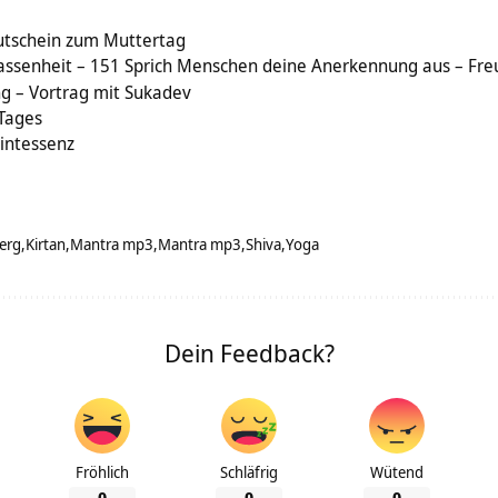
utschein zum Muttertag
assenheit – 151 Sprich Menschen deine Anerkennung aus – Freu
g – Vortrag mit Sukadev
 Tages
intessenz
erg
Kirtan
Mantra mp3
Mantra mp3
Shiva
Yoga
Dein Feedback?
Fröhlich
Schläfrig
Wütend
0
0
0