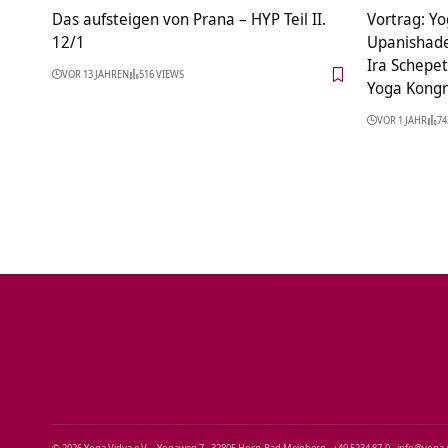
Das aufsteigen von Prana – HYP Teil II.
Vortrag: Yo
12/1
Upanishade
Ira Schepet
VOR 13 JAHREN
516 VIEWS
Yoga Kongr
VOR 1 JAHR
74