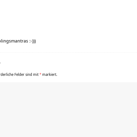
lingsmantras :-)))
r
rderliche Felder sind mit
*
markiert.