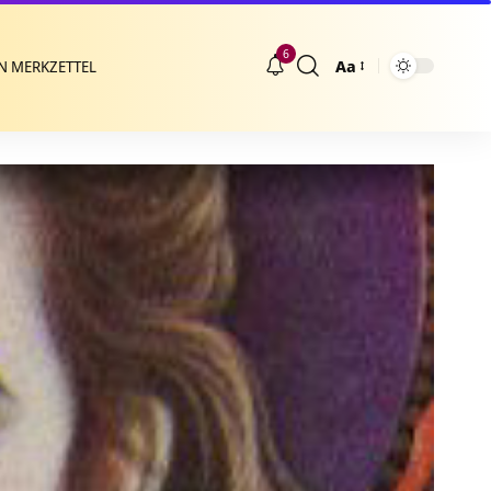
6
Aa
N MERKZETTEL
Größenänderung