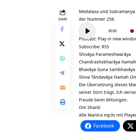
Medalasa und Subramanya s
der Nummer 258.
SHARE
Audio-
00:00
Player
Podcast:
Play in new wind
Subscribe:
RSS
Shivāya Parameshwarāya
Chandrashekharāya Nama
Bhavāya Guna Sambhavāya
Shiva Tāndavāya Namah O
Die Übersetzung dieses Man
seiner Stirn trägt. Ich ver
Freude beim Mitsingen.
Om Shanti
Alle Mantra mp3s mit Play
Facebook