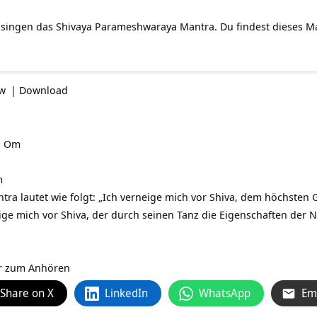
ingen das Shivaya Parameshwaraya Mantra. Du findest dieses M
ow
|
Download
h Om
m
tra lautet wie folgt: „Ich verneige mich vor Shiva, dem höchste
neige mich vor Shiva, der durch seinen Tanz die Eigenschaften der N
er zum Anhören
Share on X
LinkedIn
WhatsApp
Em