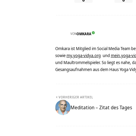
VON
OMKARA
Omkara ist Mitglied im Social Media Team b
sowie
my.yoga-vidya.org
und
mein.yoga-vi
und Maultrommelspieler. So liegt es nahe, 
Gesangsaufnahmen aus dem Haus Yoga Vidya
VORHERIGER ARTIKEL
Meditation – Zitat des Tages