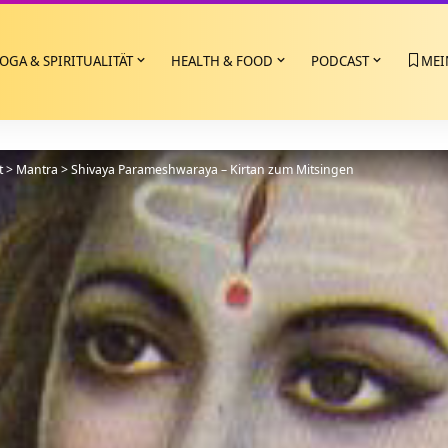
OGA & SPIRITUALITÄT
HEALTH & FOOD
PODCAST
MEI
t
>
Mantra
>
Shivaya Parameshwaraya – Kirtan zum Mitsingen