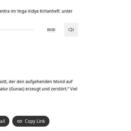
antra im Yoga Vidya
Kirtanheft
unter
00:00
Pfeiltasten
Hoch/Runter
benutzen,
um
die
Lautstärke
zu
n Gott, der den aufgehenden Mond auf
regeln.
atur (Gunas) erzeugt und zerstört.“ Viel
ail
Copy Link