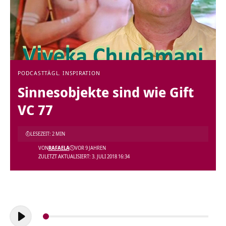
PODCAST
TÄGL. INSPIRATION
Sinnesobjekte sind wie Gift
VC 77
LESEZEIT: 2 MIN
VON
RAFAELA
VOR 9 JAHREN
ZULETZT AKTUALISIERT: 3. JULI 2018 16:34
Audio-
Player