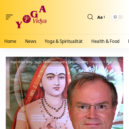
Aa
Größenänderun
Home
News
Yoga & Spiritualität
Health & Food
Yoga Vidya Blog - Yoga, Meditation und Ayurveda
>
Blog
>
Podcast
>
Tägl. Inspiration