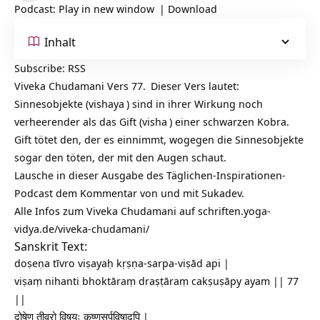
Podcast:
Play in new window
|
Download
Inhalt
Subscribe:
RSS
Viveka Chudamani Vers 77.
Dieser Vers lautet:
Sinnesobjekte (
vishaya
) sind in ihrer Wirkung noch
verheerender als das Gift (
visha
) einer schwarzen Kobra.
Gift tötet den, der es einnimmt, wogegen die Sinnesobjekte
sogar den töten, der mit den Augen schaut.
Lausche in dieser Ausgabe des Täglichen-Inspirationen-
Podcast dem Kommentar von und mit Sukadev.
Alle Infos zum Viveka Chudamani auf
schriften.yoga-
vidya.de/viveka-chudamani/
Sanskrit Text:
doṣeṇa tīvro viṣayaḥ kṛṣṇa-sarpa-viṣād api |
viṣaṃ nihanti bhoktāraṃ draṣṭāraṃ cakṣuṣāpy ayam || 77
||
दोषेण तीव्रो विषयः कृष्णसर्पविषादपि |