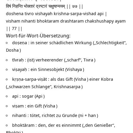
विषं निहन्ति भोक्तारं द्रष्टारं चक्षुषाप्ययम् || ७७ ||
doshena tivro vishayah krishna-sarpa-vishad api |
visham nihanti bhoktaram drashtaram chakshushapy ayam
|| 77 ||
Wort-für-Wort-Übersetzung:
doṣeṇa : in seiner schädlichen Wirkung („Schlechtigkeit“,
Dosha
)
tīvraḥ : (ist) verheerender („scharf“,
Tivra
)
viṣayaḥ : ein Sinnesobjekt (
Vishaya
)
kṛṣṇa-sarpa-viṣāt : als das Gift (
Visha
) einer Kobra
(„schwarzen Schlange“,
Krishnasarpa
)
api : sogar (
Api
)
viṣam : ein Gift (
Visha
)
nihanti : tötet, richtet zu Grunde (ni +
han
)
bhoktāram : den, der es einnimmt („den Genießer“,
Bhoktri
)