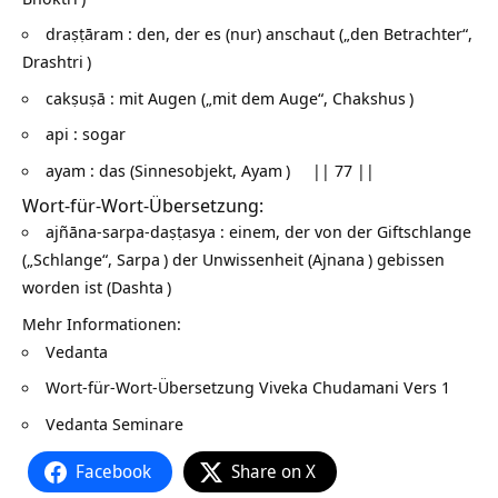
draṣṭāram : den, der es (nur) anschaut („den Betrachter“,
Drashtri
)
cakṣuṣā : mit Augen („mit dem Auge“,
Chakshus
)
api : sogar
ayam : das (Sinnesobjekt,
Ayam
) || 77 ||
Wort-für-Wort-Übersetzung:
ajñāna-sarpa-daṣṭasya : einem, der von der Giftschlange
(„Schlange“,
Sarpa
) der Unwissenheit (
Ajnana
) gebissen
worden ist (
Dashta
)
Mehr Informationen:
Vedanta
Wort-für-Wort-Übersetzung
Viveka Chudamani Vers 1
Vedanta Seminare
Facebook
Share on X