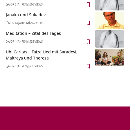
VOR 6 JAHREN
506 VIEWS
Janaka und Sukadev …
VOR 14 JAHREN
592 VIEWS
Meditation – Zitat des Tages
VOR 4 JAHREN
433 VIEWS
Ubi Caritas – Taize Lied mit Saradevi,
Maitreya und Theresa
VOR 5 JAHREN
776 VIEWS