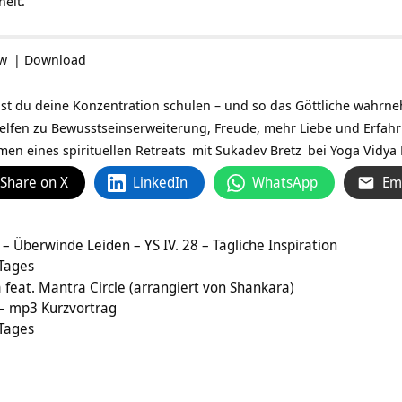
heit.
ow
|
Download
nst du deine Konzentration schulen – und so das Göttliche wahrn
lfen zu Bewusstseinserweiterung, Freude, mehr Liebe und Erfahru
hmen eines
spirituellen Retreats
mit
Sukadev Bretz
bei
Yoga Vidya
Share on X
LinkedIn
WhatsApp
Em
– Überwinde Leiden – YS IV. 28 – Tägliche Inspiration
 Tages
feat. Mantra Circle (arrangiert von Shankara)
 – mp3 Kurzvortrag
 Tages