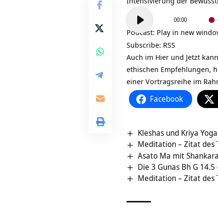
Intensivierung der Bewusst
Audio-
00:00
Player
Podcast:
Play in new wind
Subscribe:
RSS
Auch im Hier und Jetzt kan
ethischen Empfehlungen, he
einer Vortragsreihe im Ra
Facebook
Kleshas und Kriya Yoga 
Meditation – Zitat des
Asato Ma mit Shankara 
Die 3 Gunas Bh G 14.5
Meditation – Zitat des