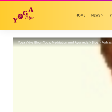
HOME
NEWS
Y
Yoga Vidya Blog - Yoga, Meditation und Ayurveda
>
Blog
>
Podcas