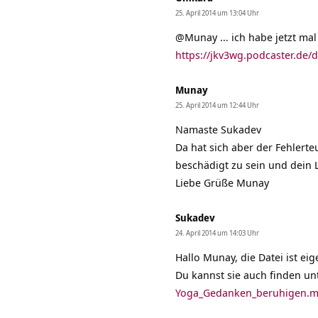
25. April 2014 um 13:04 Uhr
@Munay … ich habe jetzt mal 
https://jkv3wg.podcaster.de
Munay
25. April 2014 um 12:44 Uhr
Namaste Sukadev
Da hat sich aber der Fehlerteu
beschädigt zu sein und dein L
Liebe Grüße Munay
Sukadev
24. April 2014 um 14:03 Uhr
Hallo Munay, die Datei ist ei
Du kannst sie auch finden un
Yoga_Gedanken_beruhigen.