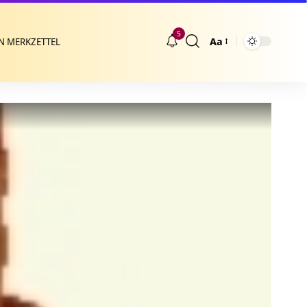
5
Aa
N MERKZETTEL
Größenänderung