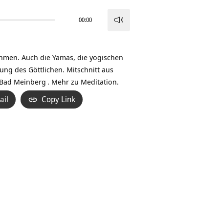
00:00
Pfeiltasten
Hoch/Runter
benutzen,
ehmen. Auch die Yamas, die yogischen
um
ng des Göttlichen. Mitschnitt aus
die
 Bad Meinberg
. Mehr zu Meditation.
Lautstärke
ail
Copy Link
zu
regeln.