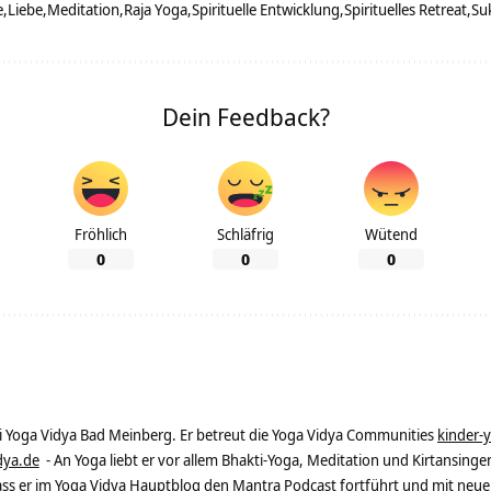
e
Liebe
Meditation
Raja Yoga
Spirituelle Entwicklung
Spirituelles Retreat
Su
Dein Feedback?
Fröhlich
Schläfrig
Wütend
0
0
0
ei Yoga Vidya Bad Meinberg. Er betreut die Yoga Vidya Communities
kinder-
dya.de
- An Yoga liebt er vor allem Bhakti-Yoga, Meditation und Kirtansingen
dass er im Yoga Vidya Hauptblog den Mantra Podcast fortführt und mit neue