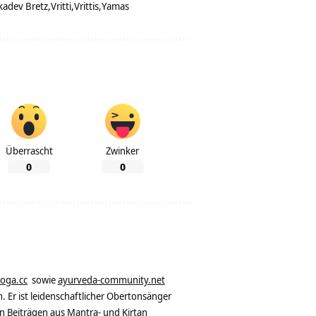
kadev Bretz
Vritti
Vrittis
Yamas
Überrascht
Zwinker
0
0
yoga.cc
sowie
ayurveda-community.net
. Er ist leidenschaftlicher Obertonsänger
n Beiträgen aus Mantra- und Kirtan