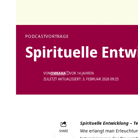
PODCAST
VORTRÄGE
Spirituelle Entw
VON
OMKARA
VOR 14 JAHREN
ZULETZT AKTUALISIERT: 3. FEBRUAR 2026 09:25
Spirituelle Entwicklung
– T
Wie erlangt man
Erleuchtu
SHARE