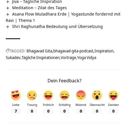
Jiva – Tägliche Inspiration
Meditation – Zitat des Tages
Asana Flow Muladhara Erde | Yogastunde fordernd mit
Ravi | Thema 1
Shri Raghunatha Bedeutung und Übersetzung
TAGGED:
Bhagavad Gita
bhagavad-gita-podcast
Inspiration
Sukadev
Tägliche Inspirationen
Vorträge
Yoga Vidya
Dein Feedback?
Liebe
Traurig
Fröhlich
Schläfrig
Wütend
Überrascht
Zwinker
7
0
0
0
0
0
0