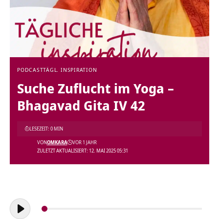
PODCAST
TÄGL. INSPIRATION
Suche Zuflucht im Yoga –
Bhagavad Gita IV 42
LESEZEIT: 0 MIN
VON
OMKARA
VOR 1 JAHR
ZULETZT AKTUALISIERT: 12. MAI 2025 05:31
Audio-
Player