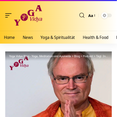
Aa
Größenänderun
Home
News
Yoga & Spiritualität
Health & Food
Yoga Vidya Blog - Yoga, Meditation und Ayurveda
>
Blog
>
Podcast
>
Tägl. Inspiration