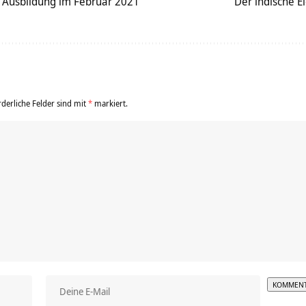
 Ausbildung im Februar 2021
Der indische E
rderliche Felder sind mit
*
markiert.
Alterna