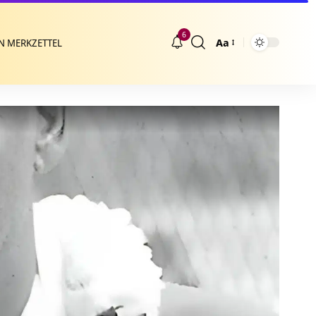
6
Aa
N MERKZETTEL
Größenänderung