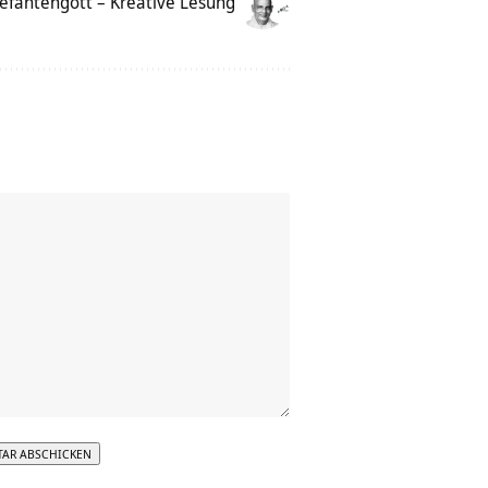
lefantengott – Kreative Lesung
tive: