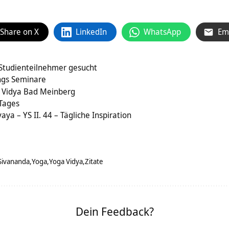
Share on X
LinkedIn
WhatsApp
Em
Studienteilnehmer gesucht
ngs Seminare
 Vidya Bad Meinberg
 Tages
ya – YS II. 44 – Tägliche Inspiration
Sivananda
Yoga
Yoga Vidya
Zitate
Dein Feedback?