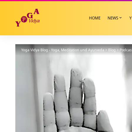
HOME
NEWS
Y
Yoga Vidya Blog - Yoga, Meditation und Ayurveda
>
Blog
>
Podcas