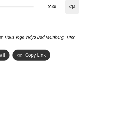
00:00
Pfeiltasten
Hoch/Runter
benutzen,
um
im
Haus Yoga Vidya Bad Meinberg.
Hier
die
Lautstärke
ail
Copy Link
zu
regeln.