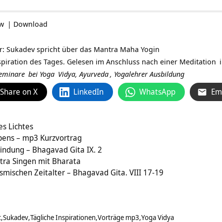
ow
|
Download
r: Sukadev spricht über das Mantra Maha Yogin
spiration des Tages. Gelesen im Anschluss nach einer
Meditation
eminare
bei
Yoga
Vidya,
Ayurveda
,
Yogalehrer Ausbildung
Share on X
LinkedIn
WhatsApp
Em
es Lichtes
bens – mp3 Kurzvortrag
bindung – Bhagavad Gita IX. 2
tra Singen mit Bharata
smischen Zeitalter – Bhagavad Gita. VIII 17-19
t
Sukadev
Tägliche Inspirationen
Vorträge mp3
Yoga Vidya