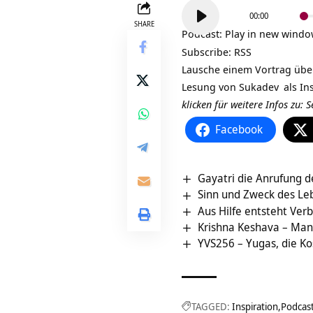
Audio-
00:00
Player
SHARE
Podcast:
Play in new wind
Subscribe:
RSS
Lausche einem Vortrag übe
Lesung von
Sukadev
als In
klicken für weitere Infos zu:
S
Facebook
Gayatri die Anrufung d
Sinn und Zweck des Le
Aus Hilfe entsteht Ver
Krishna Keshava – Man
YVS256 – Yugas, die Ko
TAGGED:
Inspiration
Podcas