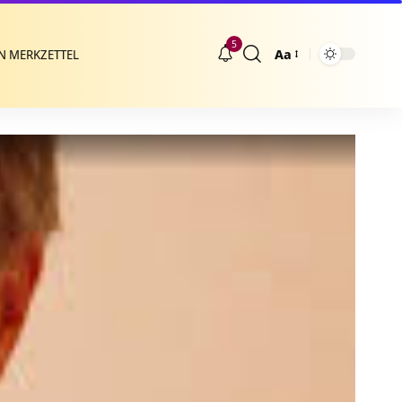
5
Aa
N MERKZETTEL
Größenänderung