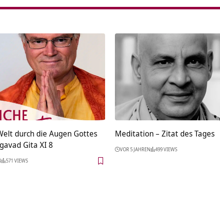
elt durch die Augen Gottes
Meditation – Zitat des Tages
gavad Gita XI 8
VOR 5 JAHREN
499 VIEWS
N
571 VIEWS