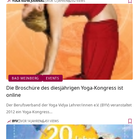
YOGA VIDYA JOURNAL
VOR 12 JAHREN
552 VIEWS
BAD MEINBERG
EVENTS
Die Broschüre des diesjährigen Yoga-Kongress ist
online
Der Berufsverband der Yoga Vidya Lehrer/innen e.V. (BYV) veranstaltet
2012 ein Yoga-Kongress…
BYV
VOR 14 JAHREN
451 VIEWS