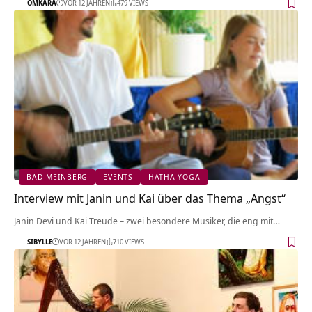
OMKARA
VOR 12 JAHREN
479 VIEWS
BAD MEINBERG
EVENTS
HATHA YOGA
Interview mit Janin und Kai über das Thema „Angst“
Janin Devi und Kai Treude – zwei besondere Musiker, die eng mit…
SIBYLLE
VOR 12 JAHREN
710 VIEWS