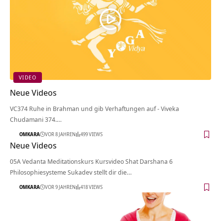
VIDEO
Neue Videos
VC374 Ruhe in Brahman und gib Verhaftungen auf - Viveka
Chudamani 374.…
OMKARA
VOR 8 JAHREN
499 VIEWS
Neue Videos
05A Vedanta Meditationskurs Kursvideo Shat Darshana 6
Philosophiesysteme Sukadev stellt dir die…
OMKARA
VOR 9 JAHREN
418 VIEWS