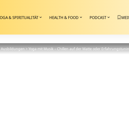
OGA & SPIRITUALITÄT
HEALTH & FOOD
PODCAST
MEI
>
Ausbildungen
>
Yoga mit Musik – Chillen auf der Matte oder Erfahrungstuni