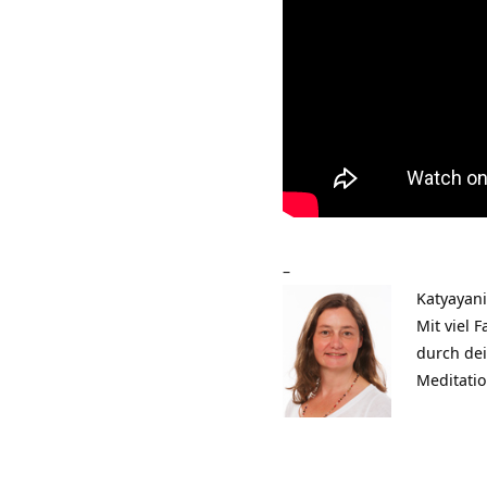
–
Katyayani
Mit viel
durch de
Meditati