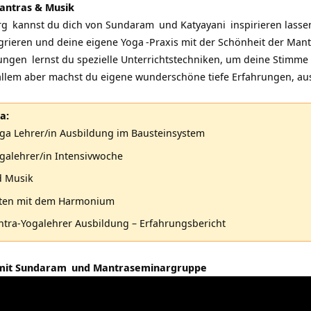
antras & Musik
rg
kannst du dich von
Sundaram
und
Katyayani
inspirieren lasse
grieren und deine eigene
Yoga
-Praxis mit der Schönheit der
Mant
dungen
lernst du spezielle Unterrichtstechniken, um deine Stimme 
 allem aber machst du eigene wunderschöne tiefe Erfahrungen, a
a:
ga Lehrer/in Ausbildung im Bausteinsystem
galehrer/in Intensivwoche
d Musik
iten mit dem Harmonium
tra-Yogalehrer Ausbildung – Erfahrungsbericht
mit
Sundaram
und Mantraseminargruppe