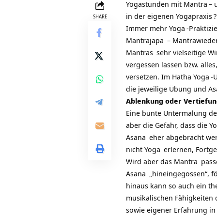
Yogastunden mit
Mantra
– 
in der eigenen
Yogapraxis
?
SHARE
Immer mehr
Yoga
-Praktiz
Mantrajapa
– Mantrawieder
Mantras
sehr vielseitige 
vergessen lassen bzw. alles
versetzen. Im
Hatha Yoga
-
die jeweilige Übung und
As
Ablenkung oder Vertiefun
Eine bunte Untermalung d
aber die Gefahr, dass die
Yo
Asana
eher abgebracht wer
nicht
Yoga
erlernen, Fortge
Wird aber das
Mantra
passe
Asana
„hineingegossen“, f
hinaus kann so auch ein t
musikalischen Fähigkeiten
sowie eigener Erfahrung in