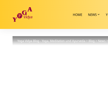
HOME
NEWS
Y
Yoga Vidya Blog - Yoga, Meditation und Ayurveda
>
Blog
>
News