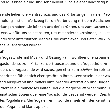
und Musikbegleitung sind sehr beliebt. Sind sie aber langfristig hil
ierende lieben die Mantrapraxis und das
Kirtansingen
in vielen Fac
holung – ist ein Werkzeug für die Verbindung mit dem
Göttlichen
Wirkungen haben. Sie können uns tief berühren, uns zum Lachen u
, was wir für uns selbst halten, uns mit anderen verbinden, in Eks
Unterricht unterstützen
Mantras
die komplexen und tiefen Wirku
ana
ausgerichtet werden.
g?
er
Yogastunde
mit Musik und Gesang kann wohltuend, entspannen
gastunde
so zum
Kirtankonzert
ausartet und die Yogaschüler/inn
den. Die Yogastunde wird sozusagen eher zum
„Chillen“
im
spiritu
schrittene fühlen sich eher gestört in ihrem Gewahrsein in der
As
nd ausgewählt und mittels hinführender Affirmation und
Hingab
ördert es ein müheloses Halten und die mögliche Wahrnehmung un
hematischer Bogen über eine
Yogastunde
gespannt werden. Dies b
 des
Yogalehrers
/der
Yogalehrerin
, sondern vielmehr der Kenntni
 der
Yoga
– und Mantrapraxis.