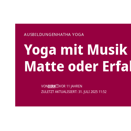
AUSBILDUNGEN
HATHA YOGA
Yoga mit Musik 
Matte oder Erf
VON
DIRK
VOR 11 JAHREN
ZULETZT AKTUALISIERT: 31. JULI 2025 11:52