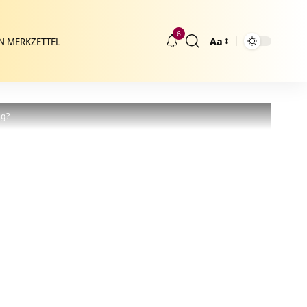
6
Aa
N MERKZETTEL
Größenänderung
ng?