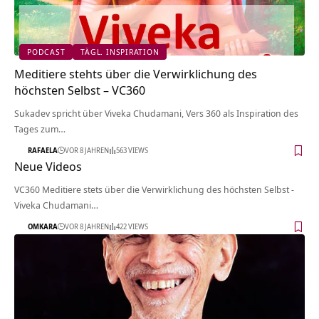
PODCAST
TÄGL. INSPIRATION
Meditiere stehts über die Verwirklichung des
höchsten Selbst – VC360
Sukadev spricht über Viveka Chudamani, Vers 360 als Inspiration des
Tages zum…
RAFAELA
VOR 8 JAHREN
563 VIEWS
Neue Videos
VC360 Meditiere stets über die Verwirklichung des höchsten Selbst -
Viveka Chudamani…
OMKARA
VOR 8 JAHREN
422 VIEWS