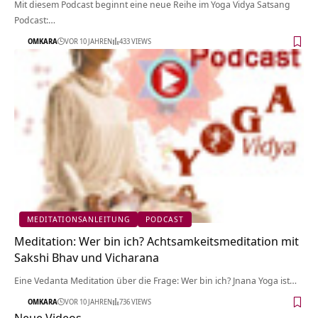
Mit diesem Podcast beginnt eine neue Reihe im Yoga Vidya Satsang
Podcast:…
OMKARA
VOR 10 JAHREN
433 VIEWS
MEDITATIONSANLEITUNG
PODCAST
Meditation: Wer bin ich? Achtsamkeitsmeditation mit
Sakshi Bhav und Vicharana
Eine Vedanta Meditation über die Frage: Wer bin ich? Jnana Yoga ist…
OMKARA
VOR 10 JAHREN
736 VIEWS
Neue Videos