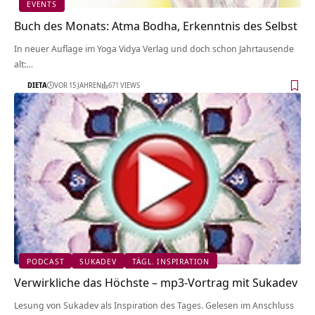
EVENTS
Buch des Monats: Atma Bodha, Erkenntnis des Selbst
In neuer Auflage im Yoga Vidya Verlag und doch schon Jahrtausende
alt:…
DIETA
VOR 15 JAHREN
671 VIEWS
PODCAST
SUKADEV
TÄGL. INSPIRATION
Verwirkliche das Höchste – mp3-Vortrag mit Sukadev
Lesung von Sukadev als Inspiration des Tages. Gelesen im Anschluss