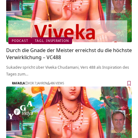
PODCAST
TÄGL. INSPIRATION
Durch die Gnade der Meister erreichst du die höchste
Verwirklichung – VC488
Sukadev spricht über Viveka Chudamani, Vers 488 als Inspiration des
Tages zum…
RAFAELA
VOR 7 JAHREN
486 VIEWS