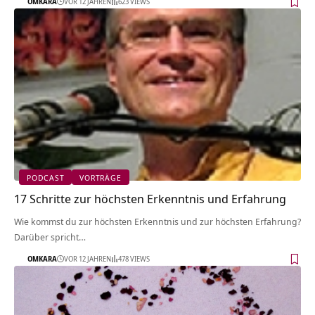
OMKARA
VOR 12 JAHREN
623 VIEWS
PODCAST
VORTRÄGE
17 Schritte zur höchsten Erkenntnis und Erfahrung
Wie kommst du zur höchsten Erkenntnis und zur höchsten Erfahrung?
Darüber spricht…
OMKARA
VOR 12 JAHREN
478 VIEWS