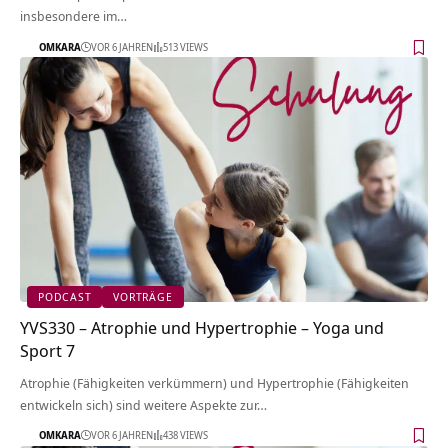
insbesondere im…
OMKARA
VOR 6 JAHREN
513 VIEWS
PODCAST
VORTRÄGE
YVS330 – Atrophie und Hypertrophie – Yoga und
Sport 7
Atrophie (Fähigkeiten verkümmern) und Hypertrophie (Fähigkeiten
entwickeln sich) sind weitere Aspekte zur…
OMKARA
VOR 6 JAHREN
438 VIEWS