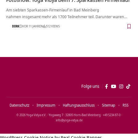
Am siebten Sparkassen-Firmenlauf in Bad Meinberg
nahmen insgesamt mehr als 1700 Teilnehmer teil. Darunter waren…
DIRK
VOR 11 JAHREN
512 VIEWS
Folge uns
Datenschutz
Impressum
Haftungsausschluss
Sitemap
RSS
© 2026 Yoga Vidya e.V. · Yogaweg 7 · 32805 Horn‑Bad Meinberg · +49 5234 87‑0 ·
info@yoga‑vidya.de
WordPress Cookie Notice by Real Cookie Banner