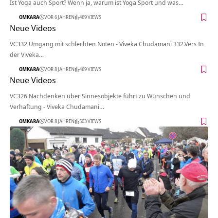
Ist Yoga auch Sport? Wenn ja, warum ist Yoga Sport und was…
OMKARA
VOR 6 JAHREN
469 VIEWS
Neue Videos
VC332 Umgang mit schlechten Noten - Viveka Chudamani 332.Vers In
der Viveka…
OMKARA
VOR 8 JAHREN
469 VIEWS
Neue Videos
VC326 Nachdenken über Sinnesobjekte führt zu Wünschen und
Verhaftung - Viveka Chudamani…
OMKARA
VOR 8 JAHREN
503 VIEWS