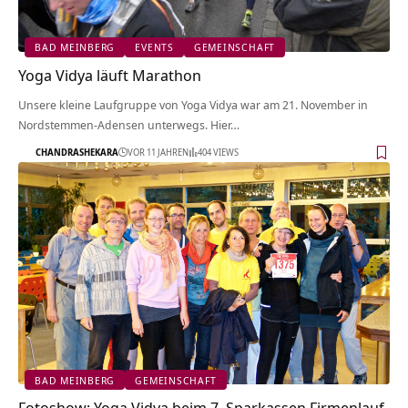
BAD MEINBERG
EVENTS
GEMEINSCHAFT
Yoga Vidya läuft Marathon
Unsere kleine Laufgruppe von Yoga Vidya war am 21. November in
Nordstemmen-Adensen unterwegs. Hier…
CHANDRASHEKARA
VOR 11 JAHREN
404 VIEWS
BAD MEINBERG
GEMEINSCHAFT
Fotoshow: Yoga Vidya beim 7. Sparkassen Firmenlauf