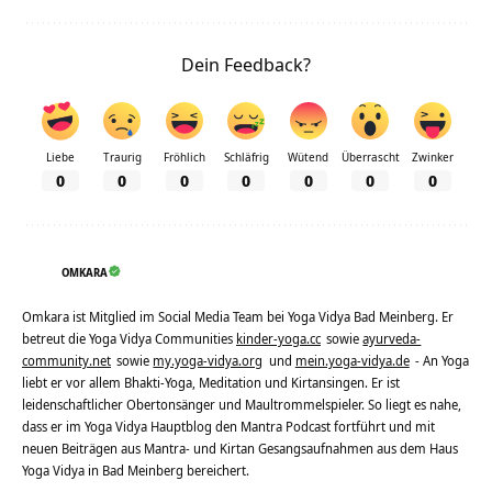
Dein Feedback?
Liebe
Traurig
Fröhlich
Schläfrig
Wütend
Überrascht
Zwinker
0
0
0
0
0
0
0
OMKARA
Omkara ist Mitglied im Social Media Team bei Yoga Vidya Bad Meinberg. Er
betreut die Yoga Vidya Communities
kinder-yoga.cc
sowie
ayurveda-
community.net
sowie
my.yoga-vidya.org
und
mein.yoga-vidya.de
- An Yoga
liebt er vor allem Bhakti-Yoga, Meditation und Kirtansingen. Er ist
leidenschaftlicher Obertonsänger und Maultrommelspieler. So liegt es nahe,
dass er im Yoga Vidya Hauptblog den Mantra Podcast fortführt und mit
neuen Beiträgen aus Mantra- und Kirtan Gesangsaufnahmen aus dem Haus
Yoga Vidya in Bad Meinberg bereichert.