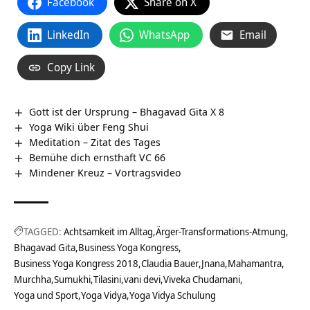
Facebook
Share on X
LinkedIn
WhatsApp
Email
Copy Link
Gott ist der Ursprung – Bhagavad Gita X 8
Yoga Wiki über Feng Shui
Meditation – Zitat des Tages
Bemühe dich ernsthaft VC 66
Mindener Kreuz‏‎ – Vortragsvideo
TAGGED:
Achtsamkeit im Alltag
Ärger-Transformations-Atmung
Bhagavad Gita
Business Yoga Kongress
Business Yoga Kongress 2018
Claudia Bauer
Jnana
Mahamantra
Murchha
Sumukhi
Tilasini
vani devi
Viveka Chudamani
Yoga und Sport
Yoga Vidya
Yoga Vidya Schulung