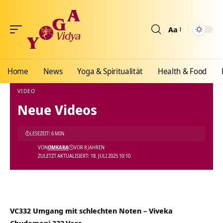
Aa
Größenänderun
Home
News
Yoga & Spiritualität
Health & Food
VIDEO
Neue Videos
Yoga Vidya Blog - Yoga, Meditation und Ayurveda
>
Blog
>
Videos
>
Video
>
Neue Vid
LESEZEIT: 6 MIN
VON
OMKARA
VOR 8 JAHREN
ZULETZT AKTUALISIERT: 18. JULI 2025 10:10
VC332 Umgang mit schlechten Noten – Viveka