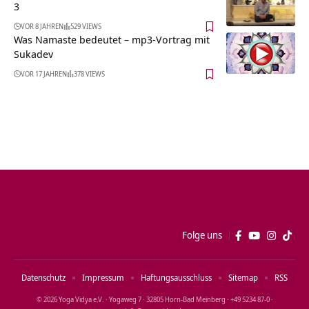
3
VOR 8 JAHREN
529 VIEWS
Was Namaste bedeutet – mp3-Vortrag mit
Sukadev
VOR 17 JAHREN
378 VIEWS
Folge uns
Datenschutz
Impressum
Haftungsausschluss
Sitemap
RSS
© 2026 Yoga Vidya e.V. · Yogaweg 7 · 32805 Horn‑Bad Meinberg · +49 5234 87‑0 ·