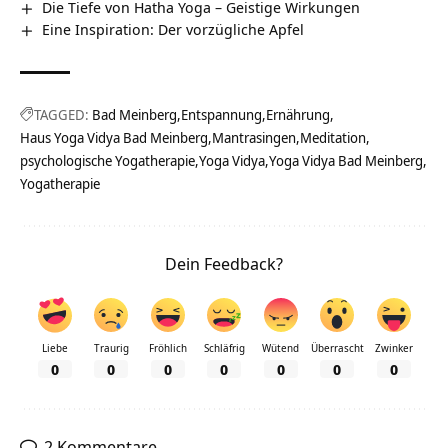
Die Tiefe von Hatha Yoga – Geistige Wirkungen
Eine Inspiration: Der vorzügliche Apfel
TAGGED:
Bad Meinberg
Entspannung
Ernährung
Haus Yoga Vidya Bad Meinberg
Mantrasingen
Meditation
psychologische Yogatherapie
Yoga Vidya
Yoga Vidya Bad Meinberg
Yogatherapie
Dein Feedback?
Liebe
Traurig
Fröhlich
Schläfrig
Wütend
Überrascht
Zwinker
0
0
0
0
0
0
0
2 Kommentare