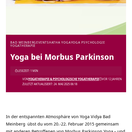
BAD MEINBERG
EVENTS
HATHA YOGA
YOGA PSYCHOLOGIE
YOGATHERAPIE
Yoga bei Morbus Parkinson
LESEZEIT: 1 MIN
VON
YOGATHERAPIE & PSYCHOLOGISCHE YOGATHERAPIE
VOR 12 JAHREN
ZULETZT AKTUALISIERT: 24. MAI 2025 06:18
In der entspannten Atmosphäre von
Yoga Vidya Bad
Meinberg
übst du vom 20.-22. Februar 2015 gemeinsam
mit anderen Betroffenen von Morbus Parkinson
Yoga
– und