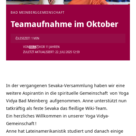
BAD MEINBERG
GEMEINSCHAFT
Teamaufnahme im Oktober
LESEZEIT: 1 MIN
VON
DIRK
VOR 11 JAHREN
ZULETZT AKTUALISIERT: 22. JULI 2025 12:59
In der vergangenen Sevaka-Versammlung haben wir eine
weitere Aspirantin in die
spirituelle Gemeinschaft
von
Yoga
Vidya Bad Meinberg
aufgenommen. Anne unterstützt nun
tatkräftig als feste Sevaka das fleißige Wiki-Team.
Ein herzliches Willkommen in unserer
Yoga Vidya-
Gemeinschaft
!
Anne hat Lateinamerikanistik studiert und danach einige