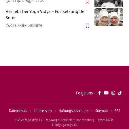
VOR 13 JAHREN
510 VIEWS
Verliebt bei Yoga Vidya – Fortsetzung der
Serie
VOR 6 JAHREN
633 VIEWS
Folge uns
Datenschutz
Impressum
Haftungsausschluss
Sitemap
RSS
© 2026 Yoga Vidya e.V. · Yogaweg 7 · 32805 Horn‑Bad Meinberg · +49 5234 87‑0 ·
info@yoga‑vidya.de