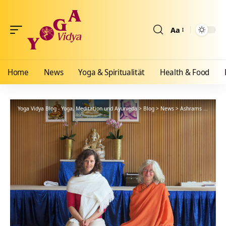
Aa
Größenänderun
Home
News
Yoga & Spiritualität
Health & Food
Yoga Vidya Blog - Yoga, Meditation und Ayurveda
>
Blog
>
News
>
Ashrams
>
Bad Me