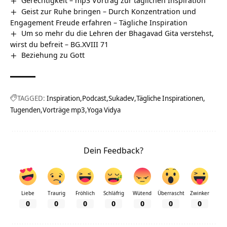
Geist zur Ruhe bringen – Durch Konzentration und
Engagement Freude erfahren – Tägliche Inspiration
Um so mehr du die Lehren der Bhagavad Gita verstehst,
wirst du befreit – BG.XVIII 71
Beziehung zu Gott
TAGGED:
Inspiration
Podcast
Sukadev
Tägliche Inspirationen
Tugenden
Vorträge mp3
Yoga Vidya
Dein Feedback?
Liebe
Traurig
Fröhlich
Schläfrig
Wütend
Überrascht
Zwinker
0
0
0
0
0
0
0