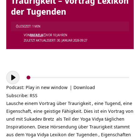
Traurigkeit – Vortrag Lexikon
der Tugenden
LESEZEIT: 1 MIN
VON
RAFAELA
VOR 10 JAHREN
ZULETZT AKTUALISIERT: 30. JANUAR 2026 09:27
Audio-
Player
Podcast:
Play in new window
|
Download
Subscribe:
RSS
Lausche einem Vortrag über
Traurigkeit
, eine Tugend, eine
Eigenschaft, eine geistige Fähigkeit. Dies ist ein Vortrag von
und mit
Sukadev Bretz
als Teil der
Yoga Vidya täglichen
Inspirationen
. Diese Hörsendung über Traurigkeit stammt
aus dem Yoga Vidya Lexikon der
Tugenden
, Eigenschaften