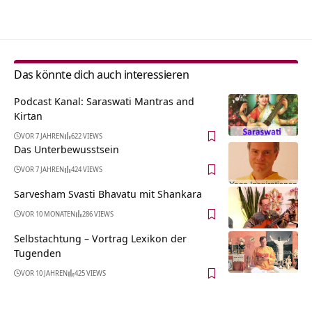
Alternative:
Das könnte dich auch interessieren
Podcast Kanal: Saraswati Mantras and
Kirtan
VOR 7 JAHREN
622 VIEWS
Das Unterbewusstsein
VOR 7 JAHREN
424 VIEWS
Sarvesham Svasti Bhavatu mit Shankara
VOR 10 MONATEN
286 VIEWS
Selbstachtung – Vortrag Lexikon der
Tugenden
VOR 10 JAHREN
425 VIEWS