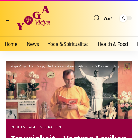
Aa
Größenänderun
Home
News
Yoga & Spiritualität
Health & Food
Yoga Vidya Blog - Yoga, Meditation und Ayurveda
>
Blog
>
Podcast
>
Tägl. Inspiration
PODCAST
TÄGL. INSPIRATION