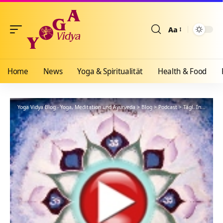
Aa
Größenänderun
Home
News
Yoga & Spiritualität
Health & Food
Yoga Vidya Blog - Yoga, Meditation und Ayurveda
>
Blog
>
Podcast
>
Tägl. Inspiration