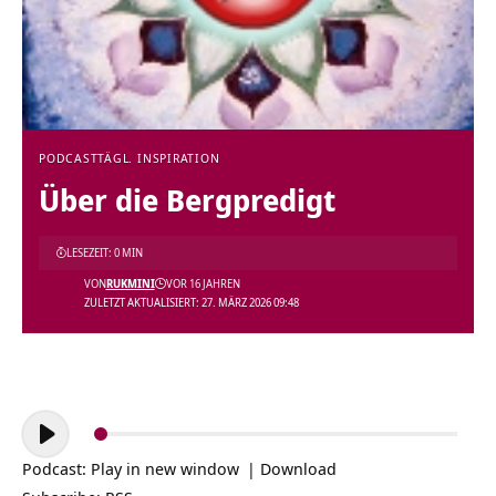
PODCAST
TÄGL. INSPIRATION
Über die Bergpredigt
LESEZEIT: 0 MIN
VON
RUKMINI
VOR 16 JAHREN
ZULETZT AKTUALISIERT: 27. MÄRZ 2026 09:48
Audio-
Player
Podcast:
Play in new window
|
Download