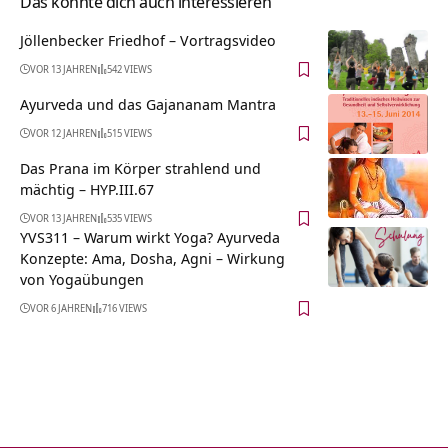
Das könnte dich auch interessieren
Jöllenbecker Friedhof‏‎ – Vortragsvideo
VOR 13 JAHREN
542 VIEWS
Ayurveda und das Gajananam Mantra
VOR 12 JAHREN
515 VIEWS
Das Prana im Körper strahlend und
mächtig – HYP.III.67
VOR 13 JAHREN
535 VIEWS
YVS311 – Warum wirkt Yoga? Ayurveda
Konzepte: Ama, Dosha, Agni – Wirkung
von Yogaübungen
VOR 6 JAHREN
716 VIEWS