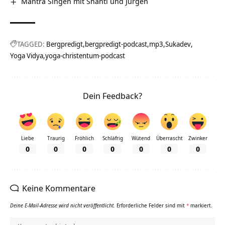
Mantra Singen mit Shanti und Jürgen
TAGGED:
Bergpredigt
bergpredigt-podcast
mp3
Sukadev
Yoga Vidya
yoga-christentum-podcast
Dein Feedback?
Liebe
Traurig
Fröhlich
Schläfrig
Wütend
Überrascht
Zwinker
0
0
0
0
0
0
0
Keine Kommentare
Deine E-Mail-Adresse wird nicht veröffentlicht.
Erforderliche Felder sind mit
*
markiert.