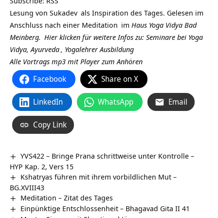
Subscribe:
RSS
Lesung von
Sukadev
als Inspiration des Tages. Gelesen im
Anschluss nach einer
Meditation
im
Haus Yoga Vidya Bad
Meinberg.
Hier klicken für weitere Infos zu: Seminare bei Yoga
Vidya,
Ayurveda
,
Yogalehrer Ausbildung
Alle Vortrags mp3 mit Player zum Anhören
Facebook
Share on X
LinkedIn
WhatsApp
Email
Copy Link
YVS422 – Bringe Prana schrittweise unter Kontrolle –
HYP Kap. 2, Vers 15
Kshatryas führen mit ihrem vorbildlichen Mut –
BG.XVIII43
Meditation – Zitat des Tages
Einpünktige Entschlossenheit – Bhagavad Gita II 41