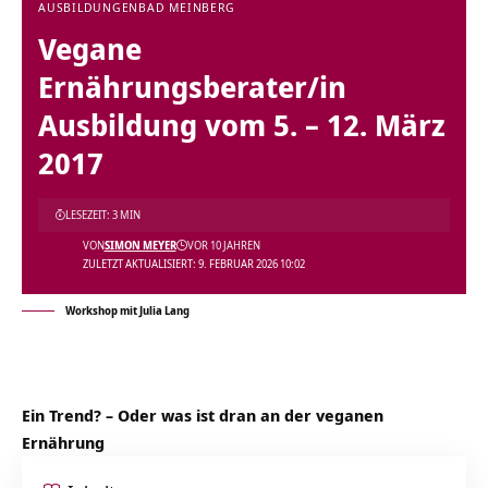
AUSBILDUNGEN
BAD MEINBERG
Vegane
Ernährungsberater/in
Ausbildung vom 5. – 12. März
2017
LESEZEIT: 3 MIN
VON
SIMON MEYER
VOR 10 JAHREN
ZULETZT AKTUALISIERT: 9. FEBRUAR 2026 10:02
Workshop mit Julia Lang
Ein Trend? – Oder was ist dran an der veganen
Ernährung