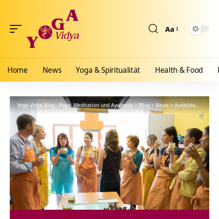
Aa
Größenänderun
Home
News
Yoga & Spiritualität
Health & Food
Yoga Vidya Blog - Yoga, Meditation und Ayurveda
>
Blog
>
News
>
Ausbildungen
>
Ve