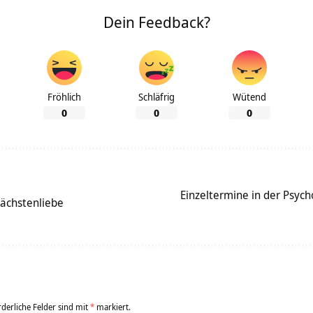
Dein Feedback?
Fröhlich
Schläfrig
Wütend
0
0
0
Einzeltermine in der Psyc
ächstenliebe
rderliche Felder sind mit
*
markiert.