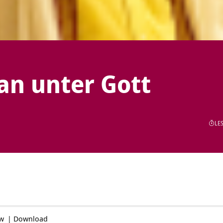
an unter Gott
LES
ow
|
Download