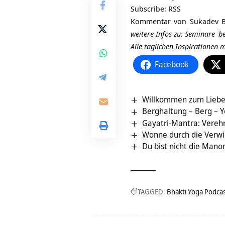
Subscribe:
RSS
Kommentar von
Sukadev B
weitere Infos zu:
Seminare
be
Alle täglichen Inspirationen
Facebook
Willkommen zum Liebe
Berghaltung – Berg – 
Gayatri-Mantra: Vereh
Wonne durch die Verwir
Du bist nicht die Man
TAGGED:
Bhakti Yoga Podca