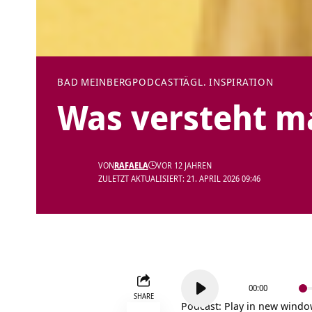
BAD MEINBERG
PODCAST
TÄGL. INSPIRATION
Was versteht m
VON
RAFAELA
VOR 12 JAHREN
ZULETZT AKTUALISIERT: 21. APRIL 2026 09:46
Audio-
00:00
Player
SHARE
Podcast:
Play in new wind