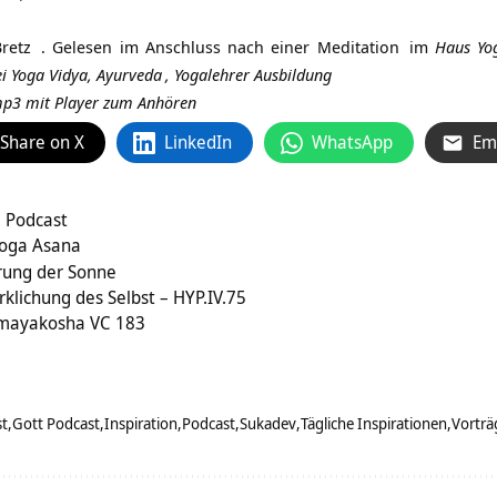
retz
. Gelesen im Anschluss nach einer
Meditation
im
Haus Yo
i Yoga Vidya,
Ayurveda
,
Yogalehrer Ausbildung
 mp3 mit Player zum Anhören
Share on X
LinkedIn
WhatsApp
Em
 Podcast
Yoga Asana
rung der Sonne
klichung des Selbst – HYP.IV.75
omayakosha VC 183
st
Gott Podcast
Inspiration
Podcast
Sukadev
Tägliche Inspirationen
Vortr