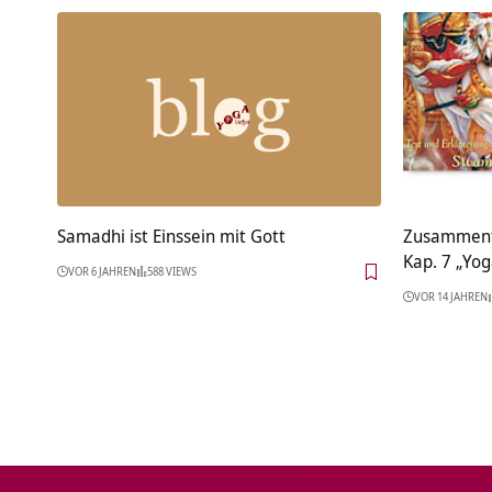
Samadhi ist Einssein mit Gott
Zusammenf
Kap. 7 „Yog
VOR 6 JAHREN
588 VIEWS
VOR 14 JAHREN