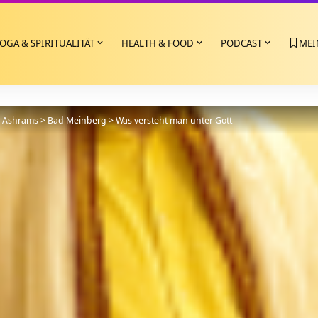
OGA & SPIRITUALITÄT
HEALTH & FOOD
PODCAST
MEI
>
Ashrams
>
Bad Meinberg
>
Was versteht man unter Gott