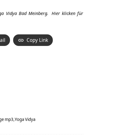
Hoch/Runter
benutzen,
ga Vidya Bad Meinberg.
Hier klicken für
um
die
Lautstärke
ail
Copy Link
zu
regeln.
äge mp3
Yoga Vidya