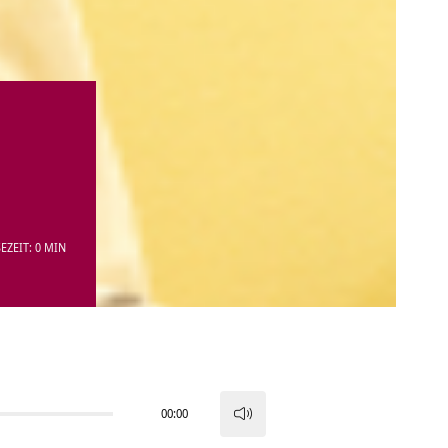
EZEIT: 0 MIN
00:00
Pfeiltasten