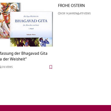
FROHE OSTERN
VOR 14 JAHREN
479 VIEWS
assung der Bhagavad Gita
a der Weisheit“
516 VIEWS