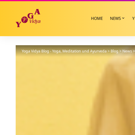
HOME
NEWS
Y
Yoga Vidya Blog - Yoga, Meditation und Ayurveda
>
Blog
>
News