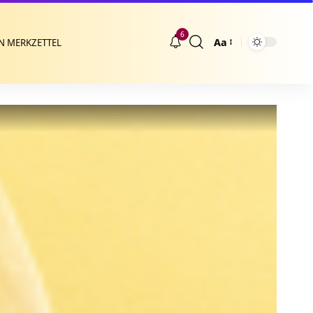
6
Aa
N MERKZETTEL
Größenänderung