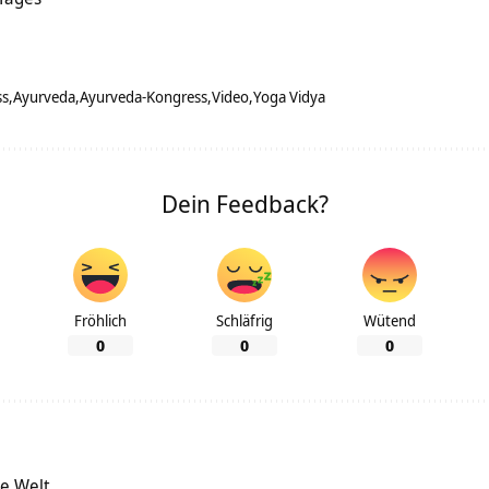
ss
Ayurveda
Ayurveda-Kongress
Video
Yoga Vidya
Dein Feedback?
Fröhlich
Schläfrig
Wütend
0
0
0
ze Welt