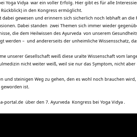
bei
Yoga Vidya
war ein voller Erfolg. Hier gibt es für alle Interessi
 Rückblick) in den Kongress ermöglicht.
st dabei gewesen und erinnern sich sicherlich noch lebhaft an die
sionen. Dabei standen zwei Themen sich immer wieder gegenüb
rnisse, die dem Heilwissen des
Ayurveda
von unserem Gesundheits
egt werden – und andererseits der unheimliche Wissensschatz, das
leme unserer Gesellschaft weiß diese uralte Wissenschaft vom la
ulmedizin nicht weiter weiß, weil sie nur das Symptom, nicht abe
gen und steinigen Weg zu gehen, den es wohl noch brauchen wird,
 geworden ist.
a-portal.de
über den 7.
Ayurveda
Kongress bei
Yoga Vidya
.