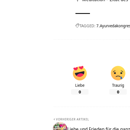
TAGGED:
7.Ayurvedakongre
Liebe
Traurig
0
0
VORHERIGER ARTIKEL
Liebe und Frieden für die gan