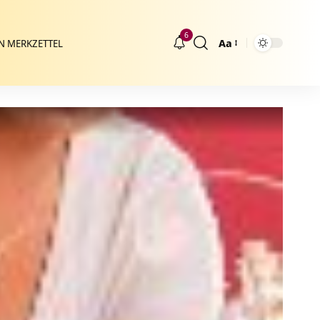
6
Aa
N MERKZETTEL
Größenänderung