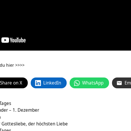
 du
hier >>>>
Share on X
LinkedIn
WhatsApp
Em
 Tages
nder – 1. Dezember
a
r Gottesliebe, der höchsten Liebe
 Tages