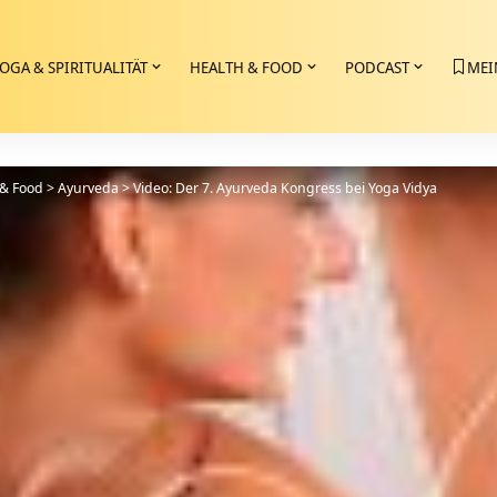
OGA & SPIRITUALITÄT
HEALTH & FOOD
PODCAST
MEI
 & Food
>
Ayurveda
>
Video: Der 7. Ayurveda Kongress bei Yoga Vidya