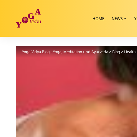
HOME
NEWS
Y
Yoga Vidya Blog - Yoga, Meditation und Ayurveda
>
Blog
>
Health