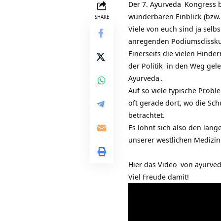
Der 7.
Ayurveda
Kongress 
wunderbaren Einblick (bzw.
SHARE
Viele von euch sind ja selb
anregenden Podiumsdissku
Einerseits die vielen Hinde
der Politik in den Weg gel
Ayurveda
.
Auf so viele typische Prob
oft gerade dort, wo die Sch
betrachtet.
Es lohnt sich also den lan
unserer westlichen Medizin
Hier das
Video
von
ayurved
Viel Freude damit!