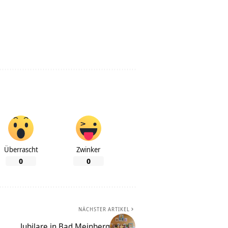
Überrascht
Zwinker
0
0
NÄCHSTER ARTIKEL
Jubilare in Bad Meinberg