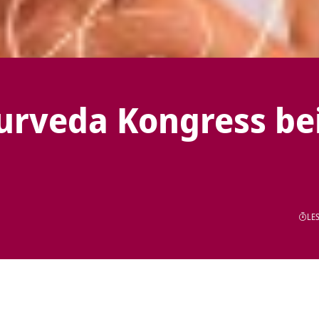
yurveda Kongress be
LES