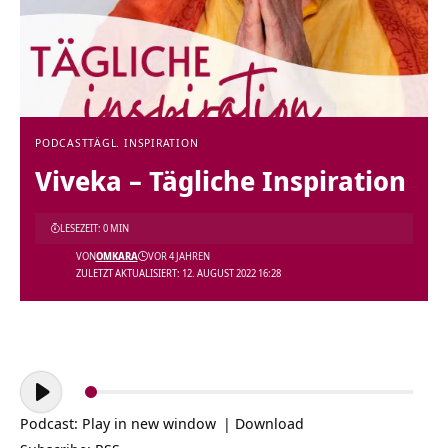
PODCAST
TÄGL. INSPIRATION
Viveka – Tägliche Inspiration
LESEZEIT: 0 MIN
VON
OMKARA
VOR 4 JAHREN
ZULETZT AKTUALISIERT: 12. AUGUST 2022 16:28
Audio-
Player
Podcast:
Play in new window
|
Download