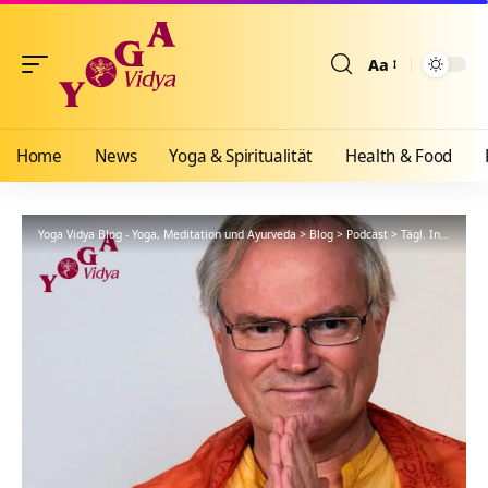
Aa
Größenänderun
Home
News
Yoga & Spiritualität
Health & Food
Yoga Vidya Blog - Yoga, Meditation und Ayurveda
>
Blog
>
Podcast
>
Tägl. Inspiration