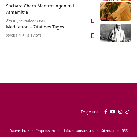
Sachara Chara Mantrasingen mit
Atmamitra
VOR 9 JAHREN
552 VIEWS
Meditation – Zitat des Tages
VOR 1 JAHR
518 VIEWS
Folge uns
Datenschutz
Impressum
Haftungsausschluss
Sitemap
RSS