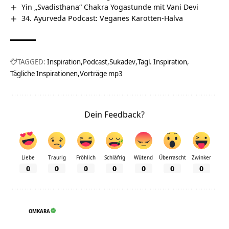
Yin „Svadisthana“ Chakra Yogastunde mit Vani Devi
34. Ayurveda Podcast: Veganes Karotten-Halva
TAGGED:
Inspiration
Podcast
Sukadev
Tägl. Inspiration
Tägliche Inspirationen
Vorträge mp3
Dein Feedback?
Liebe
Traurig
Fröhlich
Schläfrig
Wütend
Überrascht
Zwinker
0
0
0
0
0
0
0
OMKARA