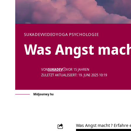
SUKADEV
VIDEO
YOGA PSYCHOLOGIE
Was Angst mach
VON
SUKADEV
VOR 15 JAHREN
ZULETZT AKTUALISIERT: 19. JUNI 2025 10:19
Midjourney hu
Was Angst macht
? Erfahre 