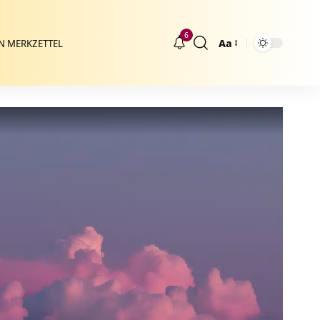
6
Aa
N MERKZETTEL
Größenänderung