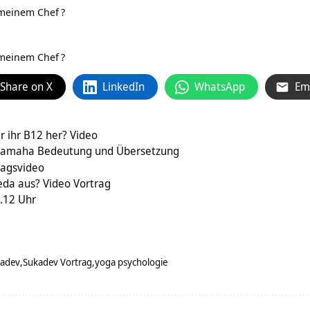
 meinem Chef
?
 meinem Chef
?
Share on X
LinkedIn
WhatsApp
Em
ihr B12 her? Video
Namaha Bedeutung und Übersetzung
ragsvideo
eda aus? Video Vortrag
.12 Uhr
kadev
Sukadev Vortrag
yoga psychologie