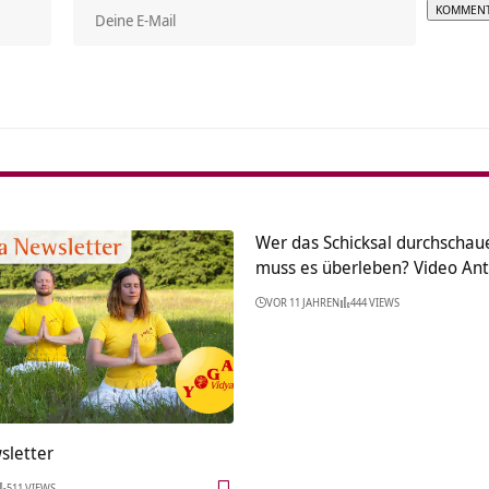
Alterna
Wer das Schicksal durchschaue
muss es überleben? Video An
VOR 11 JAHREN
444 VIEWS
sletter
511 VIEWS