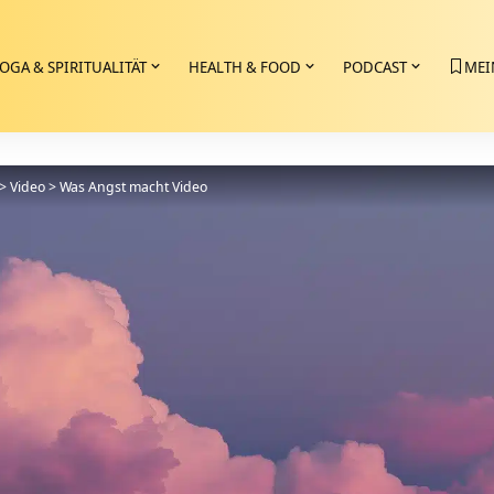
OGA & SPIRITUALITÄT
HEALTH & FOOD
PODCAST
MEI
>
Video
>
Was Angst macht Video